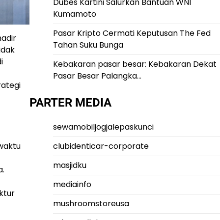
Dubes Kartini Salurkan Bantuan WNI
Kumamoto
Pasar Kripto Cermati Keputusan The Fed
hadir
Tahan Suku Bunga
idak
i
Kebakaran pasar besar: Kebakaran Dekat
Pasar Besar Palangka…
rategi
PARTER MEDIA
sewamobiljogjalepaskunci
waktu
clubidenticar-corporate
masjidku
a.
mediainfo
ktur
mushroomstoreusa