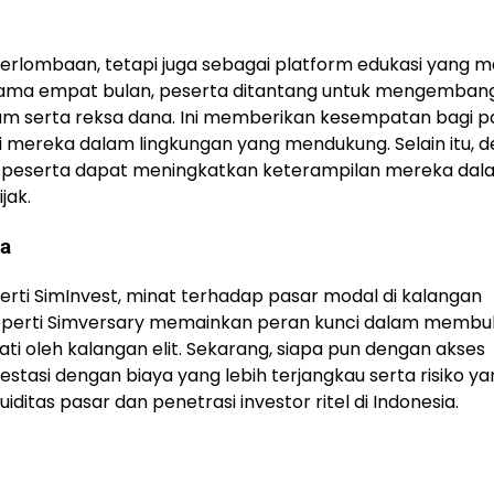
perlombaan, tetapi juga sebagai platform edukasi yang
lama empat bulan, peserta ditantang untuk mengemban
am serta reksa dana. Ini memberikan kesempatan bagi p
si mereka dalam lingkungan yang mendukung. Selain itu, 
ara peserta dapat meningkatkan keterampilan mereka da
jak.
ia
erti SimInvest, minat terhadap pasar modal di kalangan
seperti Simversary memainkan peran kunci dalam membu
ti oleh kalangan elit. Sekarang, siapa pun dengan akses
vestasi dengan biaya yang lebih terjangkau serta risiko y
iditas pasar dan penetrasi investor ritel di Indonesia.