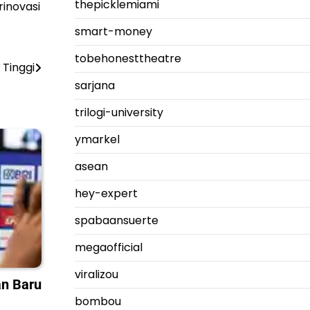
thepicklemiami
inovasi
smart-money
tobehonesttheatre
 Tinggi
sarjana
trilogi-university
ymarkel
asean
hey-expert
spabaansuerte
megaofficial
viralizou
n Baru
bombou