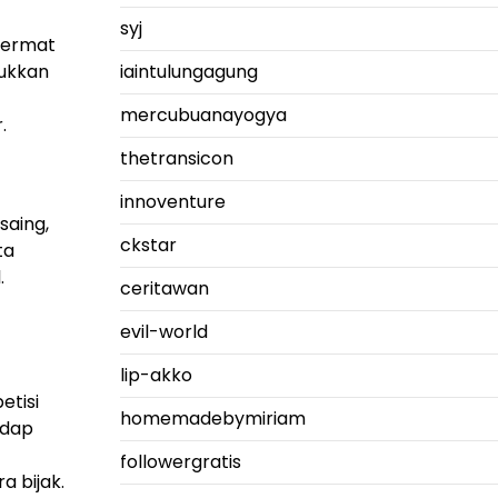
syj
cermat
jukkan
iaintulungagung
mercubuanayogya
.
thetransicon
innoventure
saing,
ckstar
ta
.
ceritawan
evil-world
lip-akko
etisi
homemadebymiriam
adap
followergratis
a bijak.