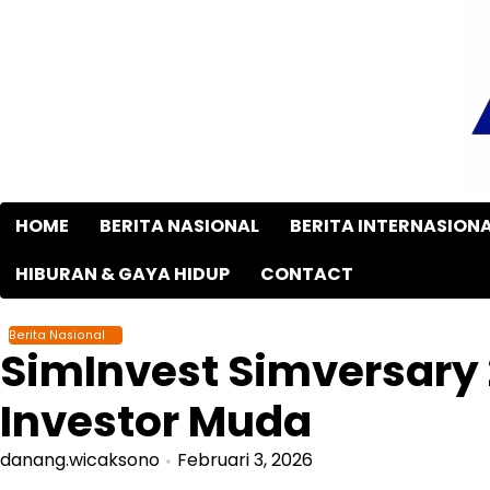
Skip
to
content
HOME
BERITA NASIONAL
BERITA INTERNASION
HIBURAN & GAYA HIDUP
CONTACT
Berita Nasional
SimInvest Simversar
Investor Muda
danang.wicaksono
Februari 3, 2026