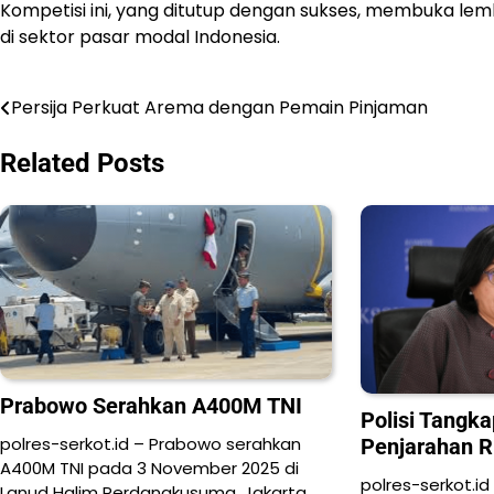
Kompetisi ini, yang ditutup dengan sukses, membuka lem
di sektor pasar modal Indonesia.
Persija Perkuat Arema dengan Pemain Pinjaman
Navigasi
pos
Related Posts
Prabowo Serahkan A400M TNI
Polisi Tangk
polres-serkot.id – Prabowo serahkan
Penjarahan R
A400M TNI pada 3 November 2025 di
polres-serkot.id
Lanud Halim Perdanakusuma, Jakarta…