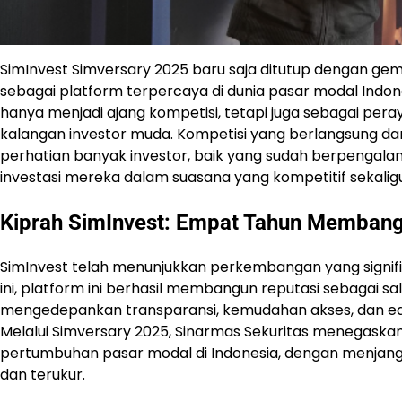
SimInvest Simversary 2025 baru saja ditutup dengan gem
sebagai platform terpercaya di dunia pasar modal Indones
hanya menjadi ajang kompetisi, tetapi juga sebagai pera
kalangan investor muda. Kompetisi yang berlangsung dari
perhatian banyak investor, baik yang sudah berpengala
investasi mereka dalam suasana yang kompetitif sekaligu
Kiprah SimInvest: Empat Tahun Memban
SimInvest telah menunjukkan perkembangan yang signif
ini, platform ini berhasil membangun reputasi sebagai sa
mengedepankan transparansi, kemudahan akses, dan ed
Melalui Simversary 2025, Sinarmas Sekuritas menegask
pertumbuhan pasar modal di Indonesia, dengan menjangka
dan terukur.