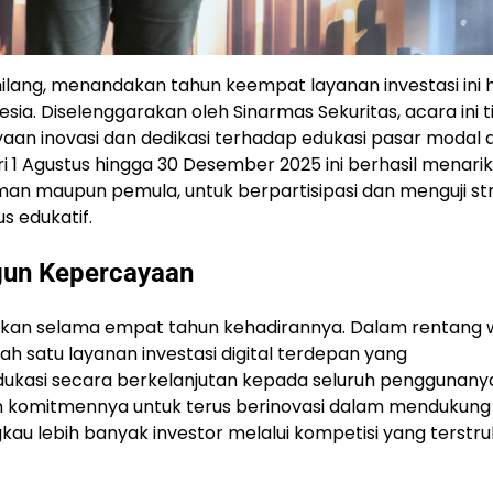
ilang, menandakan tahun keempat layanan investasi ini 
ia. Diselenggarakan oleh Sinarmas Sekuritas, acara ini t
yaan inovasi dan dedikasi terhadap edukasi pasar modal d
 1 Agustus hingga 30 Desember 2025 ini berhasil menarik
man maupun pemula, untuk berpartisipasi dan menguji st
s edukatif.
gun Kepercayaan
ikan selama empat tahun kehadirannya. Dalam rentang 
lah satu layanan investasi digital terdepan yang
ukasi secara berkelanjutan kepada seluruh penggunany
an komitmennya untuk terus berinovasi dalam mendukung
u lebih banyak investor melalui kompetisi yang terstru