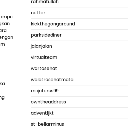
rahmatullah
netter
 mampu
gkan
kickthegongaround
ara
parksidediner
dengan
lam
jalanjalan
virtualteam
wartasehat
walatrasehatmata
ka
majuterus99
ang
owntheaddress
advent1jkt
st-bellarminus