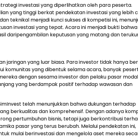
trategi investasi yang diperlihatkan oleh para peserta.
an yang tinggi berkat pendekatan investasi yang lebih 
dan teknikal menjadi kunci sukses di kompetisi ini, menun
n investasi yang tepat. Acara ini menjadi bukti bahwa
asil daripengambilan keputusan yang matang dan terukur
an jaringan yang luar biasa. Para investor tidak hanya ber
ui komunitas yang dibentuk selama acara, banyak peser
ereka dengan sesama investor dan pelaku pasar modal
a panjang yang berdampak positif terhadap wawasan dan
, SimInvest telah menunjukkan bahwa dukungan terhadap
 yang berkualitas dan komprehensif. Dengan adanya komp
rong pertumbuhan bisnis, tetapi juga berkontribusi terh
mika pasar yang terus berubah. Melalui pendekatan ini,
ntuk mulai berinvestasi dan mengelola aset mereka secar