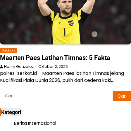
Outdoors
Maarten Paes Latihan Timnas: 5 Fakta
Henry Gonzalez
Oktober 2, 2025
polres-serkot.id – Maarten Paes latihan Timnas jelang
Kualifikasi Piala Dunia 2026, pulih dari cedera kaki,…
Cari
untuk:
Kategori
Berita Internasional