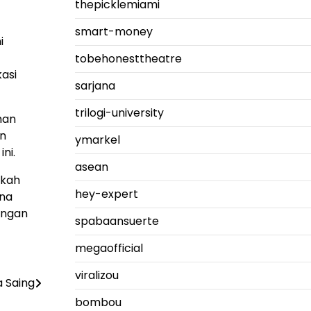
thepicklemiami
smart-money
i
tobehonesttheatre
asi
sarjana
trilogi-university
han
an
ymarkel
ni.
asean
gkah
hey-expert
ana
ungan
spabaansuerte
megaofficial
viralizou
a Saing
bombou