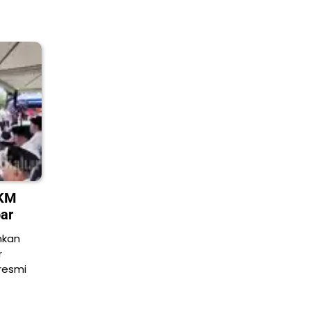
MKM
ar
nkan
r
resmi