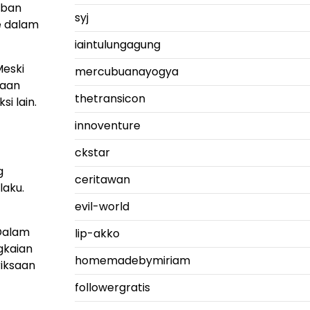
rban
syj
 dalam
iaintulungagung
Meski
mercubuanayogya
taan
thetransicon
i lain.
innoventure
ckstar
g
ceritawan
laku.
evil-world
 Dalam
lip-akko
gkaian
homemadebymiriam
riksaan
followergratis