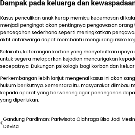
Dampak pada keluarga dan kewaspadaan
Kasus penculikan anak kerap memicu kecemasan di kalang
menjadi pengingat akan pentingnya pengawasan orang 
pencegahan sederhana seperti meningkatkan pengawasan
aktif antarwarga dapat membantu mengurangi risiko kej
Selain itu, keterangan korban yang menyebutkan upa
untuk segera melaporkan kejadian mencurigakan kepada
secepatnya. Dukungan psikologis bagi korban dan keluarga
Perkembangan lebih lanjut mengenai kasus ini akan san
hukum berikutnya. Sementara itu, masyarakat diimbau t
kepada aparat yang berwenang agar penanganan dapat 
yang diperlukan.
Gandung Pardiman: Pariwisata Olahraga Bisa Jadi Mesin
Navigasi
Devisa
pos