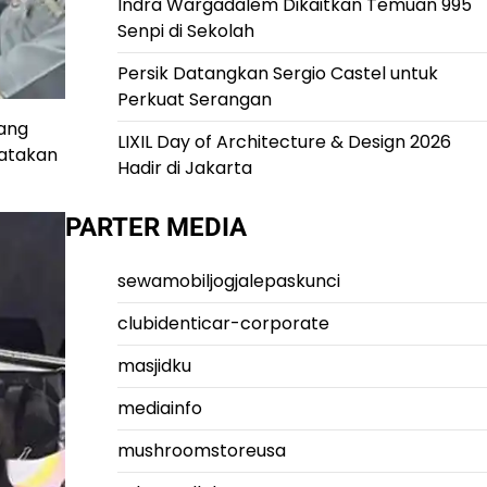
Indra Wargadalem Dikaitkan Temuan 995
Senpi di Sekolah
Persik Datangkan Sergio Castel untuk
Perkuat Serangan
tang
LIXIL Day of Architecture & Design 2026
yatakan
Hadir di Jakarta
PARTER MEDIA
sewamobiljogjalepaskunci
clubidenticar-corporate
masjidku
mediainfo
mushroomstoreusa