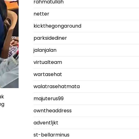
rahmatullah
netter
kickthegongaround
parksidediner
jalanjalan
virtualteam
wartasehat
walatrasehatmata
ak
majuterus99
ng
owntheaddress
advent1jkt
st-bellarminus