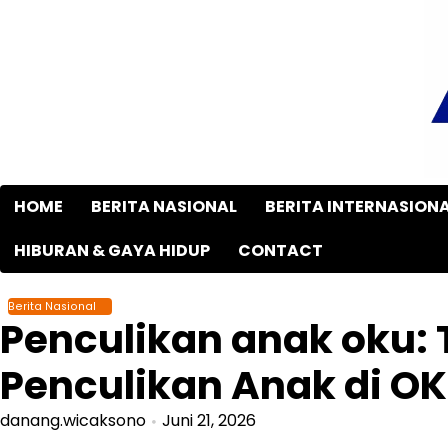
Skip
to
content
HOME
BERITA NASIONAL
BERITA INTERNASION
HIBURAN & GAYA HIDUP
CONTACT
Berita Nasional
Penculikan anak oku:
Penculikan Anak di O
danang.wicaksono
Juni 21, 2026