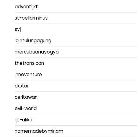
advent1jkt
st-bellarminus
syj
iaintulungagung
mercubuanayogya
thetransicon
innoventure
ckstar
ceritawan
evil-world
lip-akko
homemadebymiriam