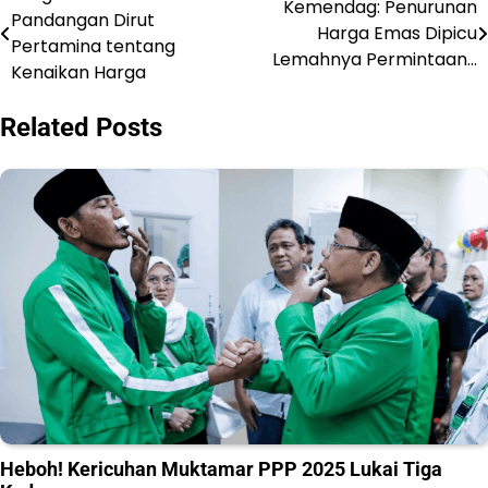
Kemendag: Penurunan
Pandangan Dirut
Harga Emas Dipicu
pos
Pertamina tentang
Lemahnya Permintaan…
Kenaikan Harga
Related Posts
Heboh! Kericuhan Muktamar PPP 2025 Lukai Tiga