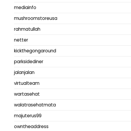
mediainfo
mushroomstoreusa
rahmatullah
netter
kickthegongaround
parksidediner
jalanjalan
virtualteam
wartasehat
walatrasehatmata
majuterus99
owntheaddress