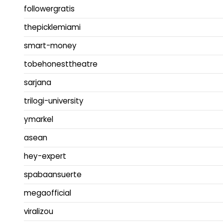
followergratis
thepicklemiami
smart-money
tobehonesttheatre
sarjana
trilogi-university
ymarkel
asean
hey-expert
spabaansuerte
megaofficial
viralizou