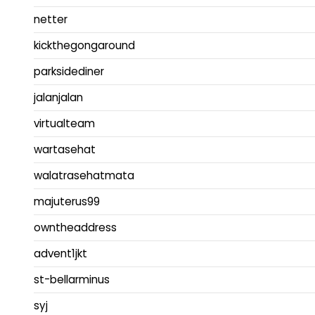
netter
kickthegongaround
parksidediner
jalanjalan
virtualteam
wartasehat
walatrasehatmata
majuterus99
owntheaddress
advent1jkt
st-bellarminus
syj