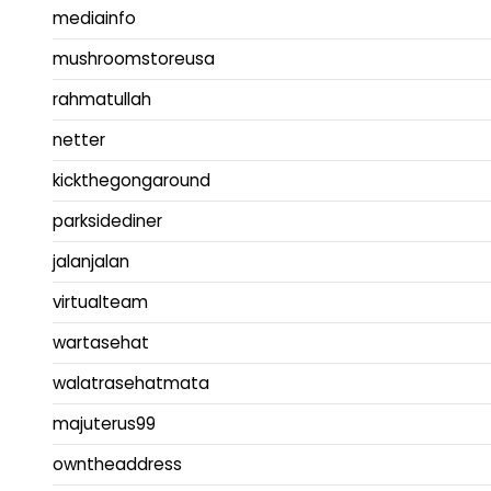
mediainfo
mushroomstoreusa
rahmatullah
netter
kickthegongaround
parksidediner
jalanjalan
virtualteam
wartasehat
walatrasehatmata
majuterus99
owntheaddress