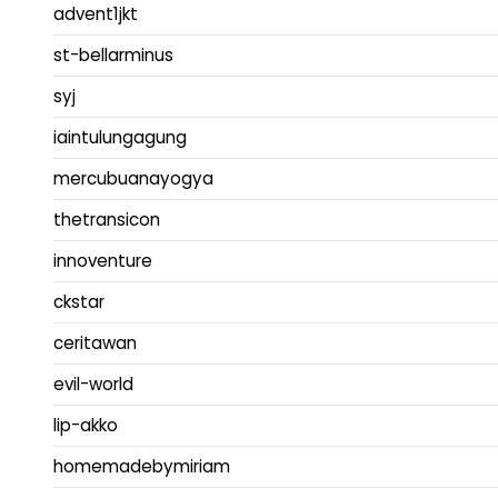
advent1jkt
st-bellarminus
syj
iaintulungagung
mercubuanayogya
thetransicon
innoventure
ckstar
ceritawan
evil-world
lip-akko
homemadebymiriam