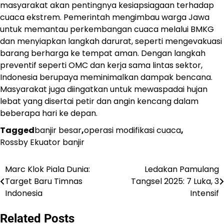
masyarakat akan pentingnya kesiapsiagaan terhadap
cuaca ekstrem. Pemerintah mengimbau warga Jawa
untuk memantau perkembangan cuaca melalui BMKG
dan menyiapkan langkah darurat, seperti mengevakuasi
barang berharga ke tempat aman. Dengan langkah
preventif seperti OMC dan kerja sama lintas sektor,
Indonesia berupaya meminimalkan dampak bencana.
Masyarakat juga diingatkan untuk mewaspadai hujan
lebat yang disertai petir dan angin kencang dalam
beberapa hari ke depan.
Tagged
banjir besar
,
operasi modifikasi cuaca
,
Rossby Ekuator banjir
Marc Klok Piala Dunia:
Ledakan Pamulang
Navigasi
Target Baru Timnas
Tangsel 2025: 7 Luka, 3
pos
Indonesia
Intensif
Related Posts