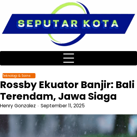
Skip
to
content
Teknologi & Sains
Rossby Ekuator Banjir: Bali
Terendam, Jawa Siaga
Henry Gonzalez
September 11, 2025