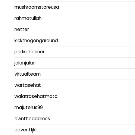
mushroomstoreusa
rahmatullah
netter
kickthegongaround
parksidediner
jalanjalan
virtualteam
wartasehat
walatrasehatmata
majuterus99
owntheaddress
advent1jkt