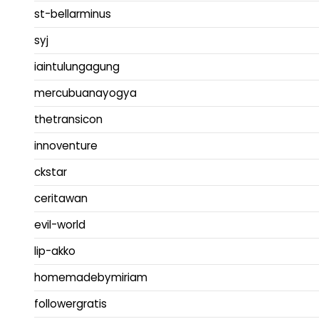
st-bellarminus
syj
iaintulungagung
mercubuanayogya
thetransicon
innoventure
ckstar
ceritawan
evil-world
lip-akko
homemadebymiriam
followergratis