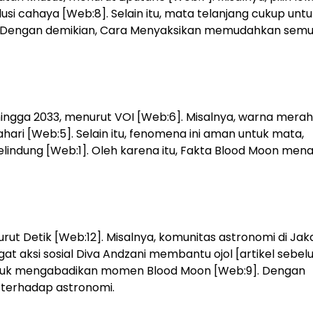
si cahaya [Web:8]. Selain itu, mata telanjang cukup untu
2]. Dengan demikian, Cara Menyaksikan memudahkan sem
 hingga 2033, menurut VOI [Web:6]. Misalnya, warna merah
i [Web:5]. Selain itu, fenomena ini aman untuk mata,
indung [Web:1]. Oleh karena itu, Fakta Blood Moon me
ut Detik [Web:12]. Misalnya, komunitas astronomi di Jak
 aksi sosial Diva Andzani membantu ojol [artikel sebe
n untuk mengabadikan momen Blood Moon [Web:9]. Dengan
 terhadap astronomi.