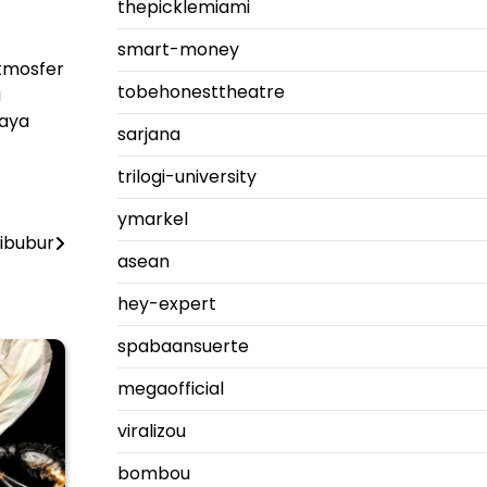
thepicklemiami
smart-money
atmosfer
tobehonesttheatre
a
kaya
sarjana
trilogi-university
ymarkel
ibubur
asean
hey-expert
spabaansuerte
megaofficial
viralizou
bombou