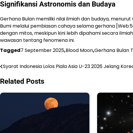
Signifikansi Astronomis dan Budaya
Gerhana Bulan memiliki nilai ilmiah dan budaya, menuru
Bumi melalui pembiasan cahaya selama gerhana [Web:5].
dengan mitos, meskipun kini lebih dipahami secara ilmia
wawasan tentang fenomena ini.
Tagged
7 September 2025
,
Blood Moon
,
Gerhana Bulan T
Syarat Indonesia Lolos Piala Asia U-23 2026 Jelang Kore
Navigasi
pos
Related Posts