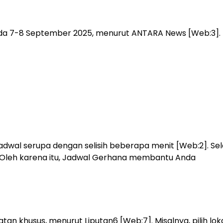
ada 7-8 September 2025, menurut ANTARA News [Web:3]. 
wal serupa dengan selisih beberapa menit [Web:2]. Selai
1]. Oleh karena itu, Jadwal Gerhana membantu Anda
n khusus, menurut Liputan6 [Web:7]. Misalnya, pilih lok