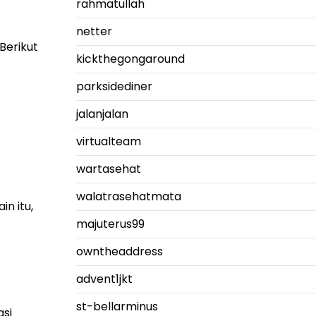
rahmatullah
netter
Berikut
kickthegongaround
parksidediner
jalanjalan
virtualteam
wartasehat
walatrasehatmata
n itu,
majuterus99
owntheaddress
advent1jkt
st-bellarminus
asi