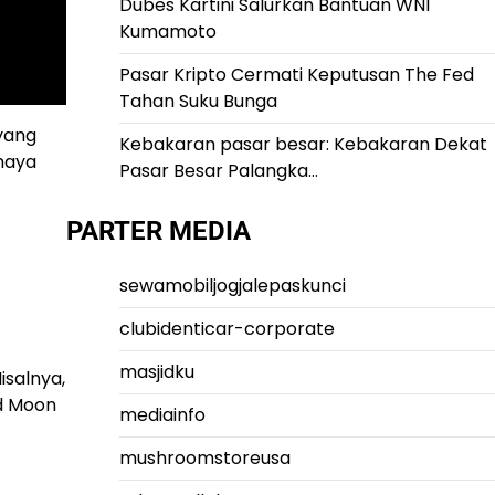
Dubes Kartini Salurkan Bantuan WNI
Kumamoto
Pasar Kripto Cermati Keputusan The Fed
Tahan Suku Bunga
yang
Kebakaran pasar besar: Kebakaran Dekat
haya
Pasar Besar Palangka…
PARTER MEDIA
sewamobiljogjalepaskunci
clubidenticar-corporate
masjidku
isalnya,
d Moon
mediainfo
mushroomstoreusa