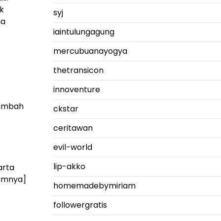
k
syj
ua
iaintulungagung
mercubuanayogya
thetransicon
innoventure
nambah
ckstar
ceritawan
evil-world
lip-akko
arta
lumnya]
homemadebymiriam
followergratis