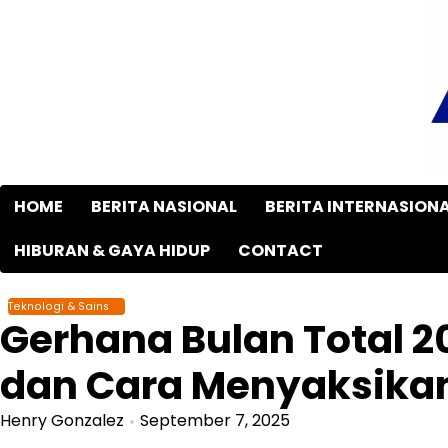
Skip
to
content
HOME
BERITA NASIONAL
BERITA INTERNASION
HIBURAN & GAYA HIDUP
CONTACT
Teknologi & Sains
Gerhana Bulan Total 2
dan Cara Menyaksika
Henry Gonzalez
September 7, 2025