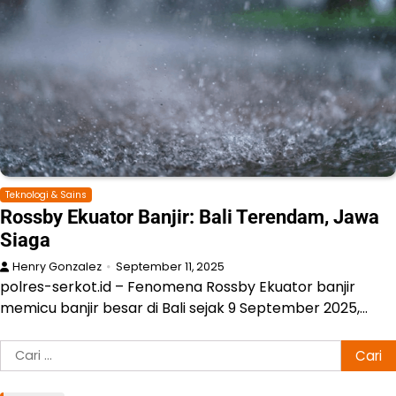
Teknologi & Sains
Rossby Ekuator Banjir: Bali Terendam, Jawa
Siaga
Henry Gonzalez
September 11, 2025
polres-serkot.id – Fenomena Rossby Ekuator banjir
memicu banjir besar di Bali sejak 9 September 2025,…
Cari
untuk: