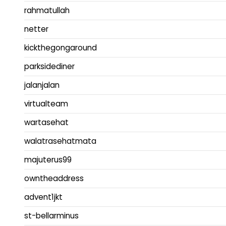
rahmatullah
netter
kickthegongaround
parksidediner
jalanjalan
virtualteam
wartasehat
walatrasehatmata
majuterus99
owntheaddress
advent1jkt
st-bellarminus