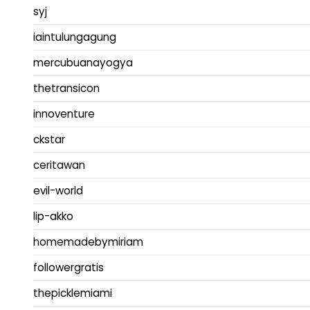
syj
iaintulungagung
mercubuanayogya
thetransicon
innoventure
ckstar
ceritawan
evil-world
lip-akko
homemadebymiriam
followergratis
thepicklemiami