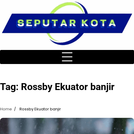
Skip
to
content
Tag:
Rossby Ekuator banjir
Home
Rossby Ekuator banjir