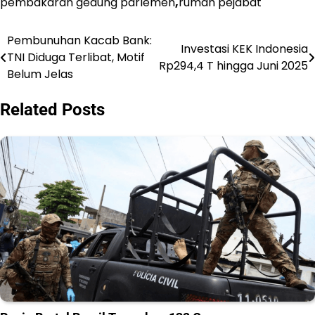
pembakaran gedung parlemen
,
rumah pejabat
Pembunuhan Kacab Bank:
Navigasi
Investasi KEK Indonesia
TNI Diduga Terlibat, Motif
Rp294,4 T hingga Juni 2025
pos
Belum Jelas
Related Posts