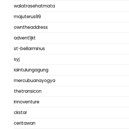
walatrasehatmata
majuterus99
owntheaddress
advent1jkt
st-bellarminus
syj
iaintulungagung
mercubuanayogya
thetransicon
innoventure
ckstar
ceritawan