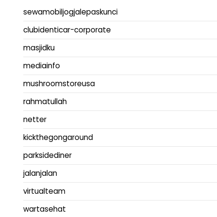
sewamobiljogjalepaskunci
clubidenticar-corporate
masjidku
mediainfo
mushroomstoreusa
rahmatullah
netter
kickthegongaround
parksidediner
jalanjalan
virtualteam
wartasehat