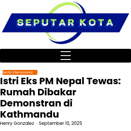
Skip
to
content
Berita Internasional
Istri Eks PM Nepal Tewas:
Rumah Dibakar
Demonstran di
Kathmandu
Henry Gonzalez
September 10, 2025