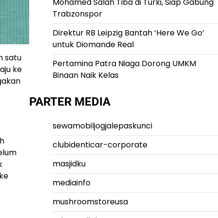
Mohamed Salah Tiba di Turki, Siap Gabung
Trabzonspor
Direktur RB Leipzig Bantah ‘Here We Go’
untuk Diomande Real
h satu
Pertamina Patra Niaga Dorong UMKM
aju ke
Binaan Naik Kelas
gakan
PARTER MEDIA
sewamobiljogjalepaskunci
ah
clubidenticar-corporate
belum
masjidku
k
ke
mediainfo
mushroomstoreusa