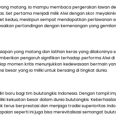
gi yang matang. Ia mampu membaca pergerakan lawan d
as. Set pertama menjadi milik Alwi dengan skor meyakink
set kedua, meskipun sempat mendapatkan perlawanan se
ikan pertandingan dengan kemenangan yang gemilan
persiapan yang matang dan latihan keras yang dilakoninya
emberikan pengaruh signifikan terhadap performa Alwi di
tiap momen kritis menunjukkan kedewasaan bermain ya
besar yang ia miliki untuk bersaing di tingkat dunia.
 baru bagi tim bulutangkis Indonesia. Dengan tampil imp
ki kekuatan besar dalam dunia bulutangkis. Keberhasilan
 terus berprestasi dan menjaga tradisi superioritas Indo
paian seperti ini juga bisa merevitalisasi semangat bulut