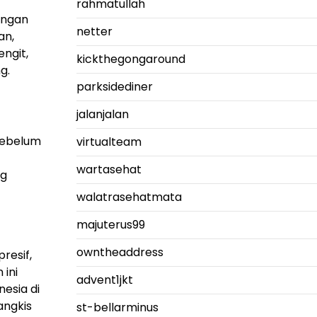
rahmatullah
engan
netter
an,
ngit,
kickthegongaround
g.
parksidediner
jalanjalan
 sebelum
virtualteam
wartasehat
ng
walatrasehatmata
majuterus99
owntheaddress
resif,
 ini
advent1jkt
nesia di
angkis
st-bellarminus