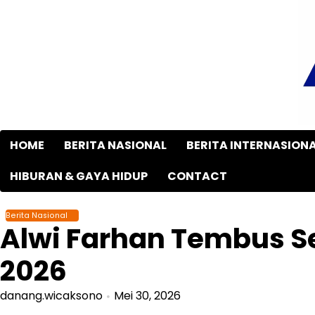
Skip
to
content
HOME
BERITA NASIONAL
BERITA INTERNASION
HIBURAN & GAYA HIDUP
CONTACT
Berita Nasional
Alwi Farhan Tembus S
2026
danang.wicaksono
Mei 30, 2026