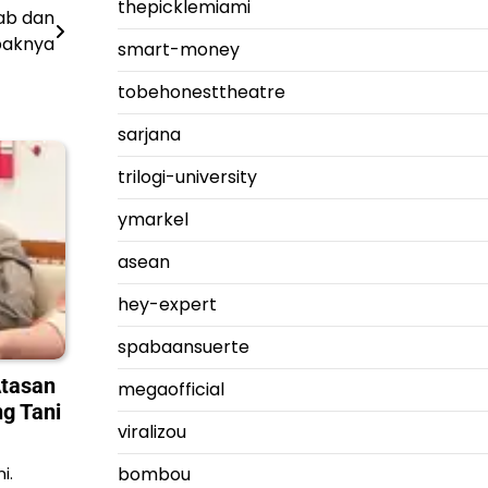
thepicklemiami
ab dan
aknya
smart-money
tobehonesttheatre
sarjana
trilogi-university
ymarkel
asean
hey-expert
spabaansuerte
Atasan
megaofficial
g Tani
viralizou
i.
bombou