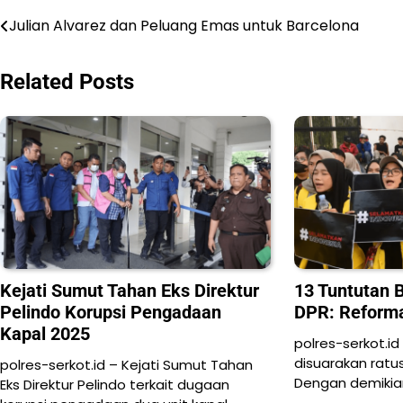
Navigasi
Julian Alvarez dan Peluang Emas untuk Barcelona
pos
Related Posts
Kejati Sumut Tahan Eks Direktur
13 Tuntutan 
Pelindo Korupsi Pengadaan
DPR: Reforma
Kapal 2025
polres-serkot.id
disuarakan ratu
polres-serkot.id – Kejati Sumut Tahan
Dengan demikian
Eks Direktur Pelindo terkait dugaan