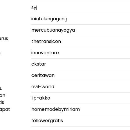
syj
iaintulungagung
mercubuanayogya
arus
thetransicon
m
innoventure
ckstar
ceritawan
evil-world
.
gan
lip-akko
is
dapat
homemadebymiriam
followergratis