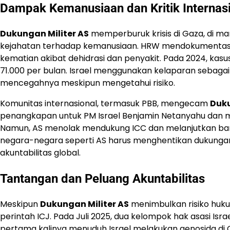
Dampak Kemanusiaan dan Kritik Internas
Dukungan Militer AS
memperburuk krisis di Gaza, di ma
kejahatan terhadap kemanusiaan. HRW mendokumentasik
kematian akibat dehidrasi dan penyakit. Pada 2024, kasu
71.000 per bulan. Israel menggunakan kelaparan sebagai
mencegahnya meskipun mengetahui risiko.
Komunitas internasional, termasuk PBB, mengecam
Duku
penangkapan untuk PM Israel Benjamin Netanyahu dan m
Namun, AS menolak mendukung ICC dan melanjutkan ba
negara-negara seperti AS harus menghentikan dukungan
akuntabilitas global.
Tantangan dan Peluang Akuntabilitas
Meskipun
Dukungan Militer AS
menimbulkan risiko huku
perintah ICJ. Pada Juli 2025, dua kelompok hak asasi Isra
pertama kalinya menuduh Israel melakukan genosida di G