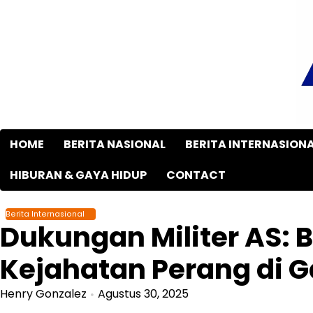
Skip
to
content
HOME
BERITA NASIONAL
BERITA INTERNASION
HIBURAN & GAYA HIDUP
CONTACT
Berita Internasional
Dukungan Militer AS:
Kejahatan Perang di 
Henry Gonzalez
Agustus 30, 2025