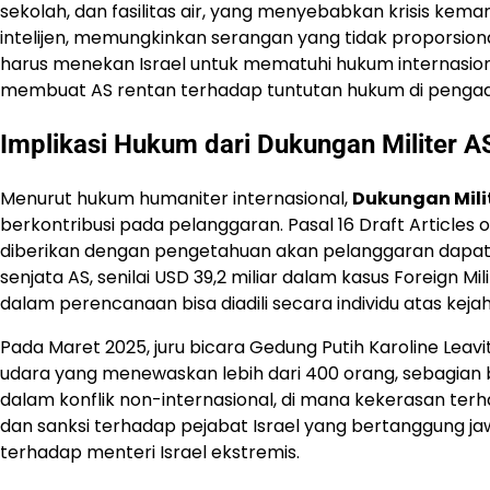
sekolah, dan fasilitas air, yang menyebabkan krisis kema
intelijen, memungkinkan serangan yang tidak proporsio
harus menekan Israel untuk mematuhi hukum internasion
membuat AS rentan terhadap tuntutan hukum di pengadil
Implikasi Hukum dari
Dukungan Militer A
Menurut hukum humaniter internasional,
Dukungan Mili
berkontribusi pada pelanggaran. Pasal 16 Draft Article
diberikan dengan pengetahuan akan pelanggaran dapat
senjata AS, senilai USD 39,2 miliar dalam kasus Foreign Mi
dalam perencanaan bisa diadili secara individu atas keja
Pada Maret 2025, juru bicara Gedung Putih Karoline Leav
udara yang menewaskan lebih dari 400 orang, sebagian 
dalam konflik non-internasional, di mana kekerasan terh
dan sanksi terhadap pejabat Israel yang bertanggung jaw
terhadap menteri Israel ekstremis.