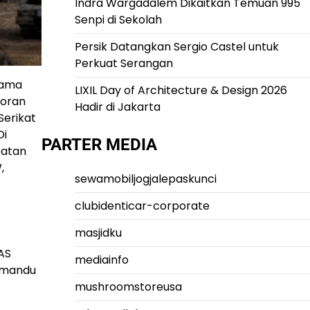
Indra Wargadalem Dikaitkan Temuan 995
Senpi di Sekolah
Persik Datangkan Sergio Castel untuk
Perkuat Serangan
lama
LIXIL Day of Architecture & Design 2026
poran
Hadir di Jakarta
Serikat
Di
PARTER MEDIA
batan
,
sewamobiljogjalepaskunci
clubidenticar-corporate
masjidku
AS
mediainfo
pemandu
mushroomstoreusa