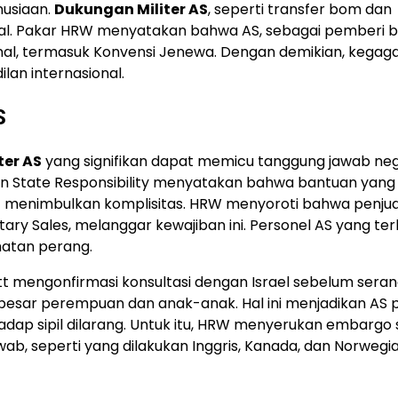
nusiaan.
Dukungan Militer AS
, seperti transfer bom dan
nal. Pakar HRW menyatakan bahwa AS, sebagai pemberi b
al, termasuk Konvensi Jenewa. Dengan demikian, kegagal
an internasional.
S
ter AS
yang signifikan dapat memicu tanggung jawab neg
s on State Responsibility menyatakan bahwa bantuan yang
 menimbulkan komplisitas. HRW menyoroti bahwa penju
litary Sales, melanggar kewajiban ini. Personel AS yang ter
hatan perang.
itt mengonfirmasi konsultasi dengan Israel sebelum sera
besar perempuan dan anak-anak. Hal ini menjadikan AS 
adap sipil dilarang. Untuk itu, HRW menyerukan embargo 
ab, seperti yang dilakukan Inggris, Kanada, dan Norwegi