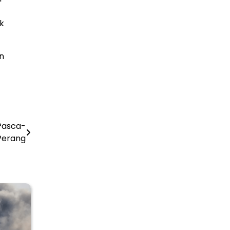
k
n
 Pasca-
Perang