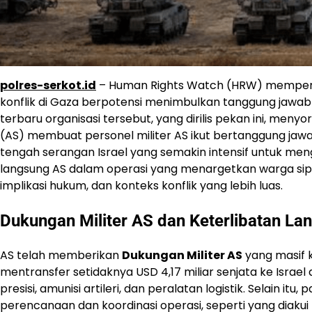
polres-serkot.id
– Human Rights Watch (HRW) mempe
konflik di Gaza berpotensi menimbulkan tanggung jawab
terbaru organisasi tersebut, yang dirilis pekan ini, menyo
(AS) membuat personel militer AS ikut bertanggung jawa
tengah serangan Israel yang semakin intensif untuk men
langsung AS dalam operasi yang menargetkan warga sipil 
implikasi hukum, dan konteks konflik yang lebih luas.
Dukungan Militer AS
dan Keterlibatan La
AS telah memberikan
Dukungan Militer AS
yang masif k
mentransfer setidaknya USD 4,17 miliar senjata ke Isr
presisi, amunisi artileri, dan peralatan logistik. Selain it
perencanaan dan koordinasi operasi, seperti yang diaku