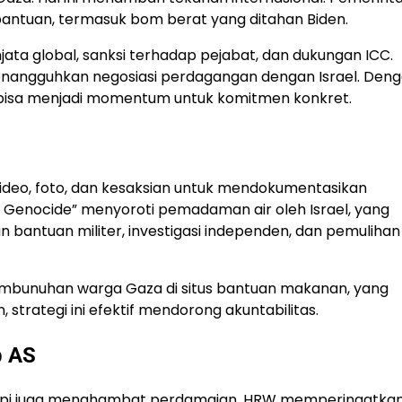
antuan, termasuk bom berat yang ditahan Biden.
a global, sanksi terhadap pejabat, dan dukungan ICC.
menangguhkan negosiasi perdagangan dengan Israel. Den
25 bisa menjadi momentum untuk komitmen konkret.
video, foto, dan kesaksian untuk mendokumentasikan
f Genocide” menyoroti pemadaman air oleh Israel, yang
 bantuan militer, investigasi independen, dan pemulihan
mbunuhan warga Gaza di situs bantuan makanan, yang
strategi ini efektif mendorong akuntabilitas.
b AS
tapi juga menghambat perdamaian. HRW memperingatka