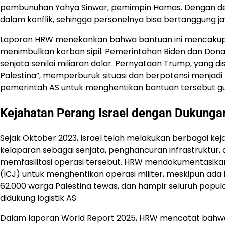
pembunuhan Yahya Sinwar, pemimpin Hamas. Dengan d
dalam konflik, sehingga personelnya bisa bertanggung j
Laporan HRW menekankan bahwa bantuan ini mencakup pen
menimbulkan korban sipil. Pemerintahan Biden dan Don
senjata senilai miliaran dolar. Pernyataan Trump, yang
Palestina”, memperburuk situasi dan berpotensi menjad
pemerintah AS untuk menghentikan bantuan tersebut gu
Kejahatan Perang Israel dengan
Dukungan
Sejak Oktober 2023, Israel telah melakukan berbagai 
kelaparan sebagai senjata, penghancuran infrastruktur
memfasilitasi operasi tersebut. HRW mendokumentasika
(ICJ) untuk menghentikan operasi militer, meskipun ada
62.000 warga Palestina tewas, dan hampir seluruh popu
didukung logistik AS.
Dalam laporan World Report 2025, HRW mencatat bahwa 