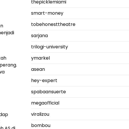
thepicklemiami
smart-money
tobehonesttheatre
an
menjadi
sarjana
trilogi-university
ymarkel
tah
perang.
asean
wa
hey-expert
spabaansuerte
megaofficial
viralizou
adap
k
bombou
h AS di