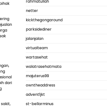
rahmatullah
pihak
netter
ering
kickthegongaround
jualan
parksidediner
arga
sak
jalanjalan
virtualteam
wartasehat
ngan,
walatrasehatmata
ng
majuterus99
sional
ih dari
owntheaddress
g
advent1jkt
sakit,
st-bellarminus