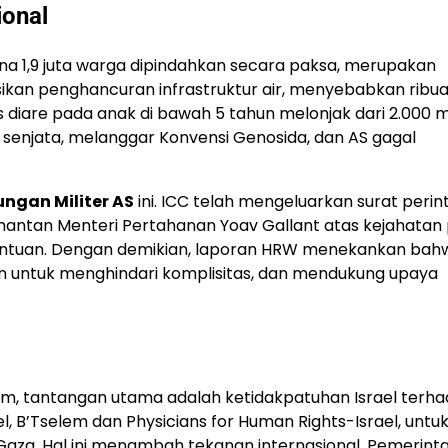
ional
na 1,9 juta warga dipindahkan secara paksa, merupakan
an penghancuran infrastruktur air, menyebabkan ribu
s diare pada anak di bawah 5 tahun melonjak dari 2.000 
 senjata, melanggar Konvensi Genosida, dan AS gagal
ngan Militer AS
ini. ICC telah mengeluarkan surat perin
antan Menteri Pertahanan Yoav Gallant atas kejahatan 
ntuan. Dengan demikian, laporan HRW menekankan bah
 untuk menghindari komplisitas, dan mendukung upaya
m, tantangan utama adalah ketidakpatuhan Israel terh
el, B’Tselem dan Physicians for Human Rights-Israel, untu
aza. Hal ini menambah tekanan internasional. Pemerinta