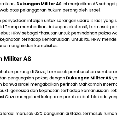
emikian,
Dukungan Militer AS
ini menjadikan AS sebagai 
awab atas pelanggaran hukum perang oleh Israel.
yediaan intelijen untuk serangan udara Israel, yang s
ald Trump memberikan dukungan ekstensif, termasuk pen
 disebut HRW sebagai “hasutan untuk pemindahan paksa w
i kejahatan terhadap kemanusiaan. Untuk itu, HRW mende
na menghindari komplisitas.
 Militer AS
kejahatan perang di Gaza, termasuk pembunuhan sembara
, dan pengungsian paksa, dengan
Dukungan Militer AS
ya
n bahwa Israel mengabaikan perintah Mahkamah Interna
 bukti genosida dan kejahatan terhadap kemanusiaan. Leb
lasi Gaza mengalami kelaparan parah akibat blokade yan
Israel merusak 63% bangunan di Gaza, termasuk rumah 