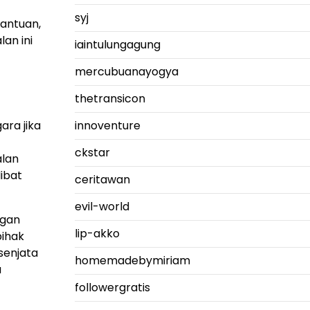
syj
antuan,
an ini
iaintulungagung
mercubuanayogya
thetransicon
innoventure
ara jika
ckstar
alan
libat
ceritawan
evil-world
ngan
lip-akko
pihak
senjata
homemadebymiriam
a
followergratis