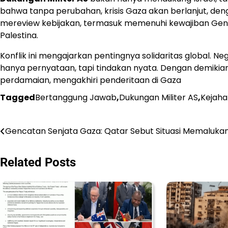
bahwa tanpa perubahan, krisis Gaza akan berlanjut, deng
mereview kebijakan, termasuk memenuhi kewajiban Ge
Palestina.
Konflik ini mengajarkan pentingnya solidaritas global.
hanya pernyataan, tapi tindakan nyata. Dengan demikia
perdamaian, mengakhiri penderitaan di Gaza
Tagged
Bertanggung Jawab
,
Dukungan Militer AS
,
Kejaha
Navigasi
Gencatan Senjata Gaza: Qatar Sebut Situasi Memaluka
pos
Related Posts