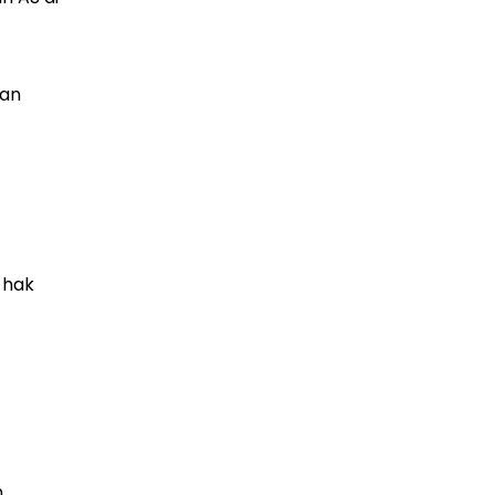
gan
 hak
n