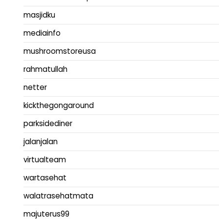
masjidku
mediainfo
mushroomstoreusa
rahmatullah
netter
kickthegongaround
parksidediner
jalanjalan
virtualteam
wartasehat
walatrasehatmata
majuterus99