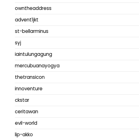
owntheaddress
advent1jkt
st-bellarminus
syj
iaintulungagung
mercubuanayogya
thetransicon
innoventure
ckstar
ceritawan
evil-world
lip-akko