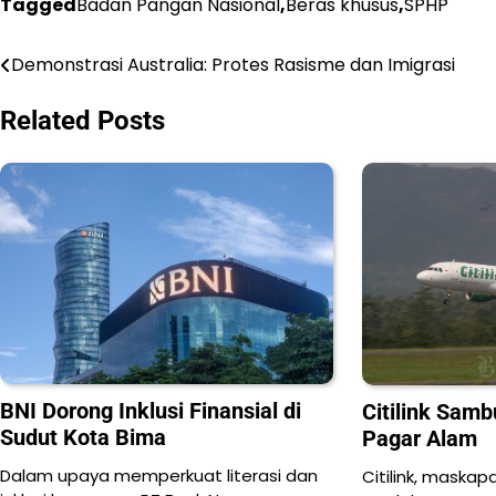
Tagged
Badan Pangan Nasional
,
Beras khusus
,
SPHP
Demonstrasi Australia: Protes Rasisme dan Imigrasi
Navigasi
pos
Related Posts
BNI Dorong Inklusi Finansial di
Citilink Sam
Sudut Kota Bima
Pagar Alam
Dalam upaya memperkuat literasi dan
Citilink, maskap