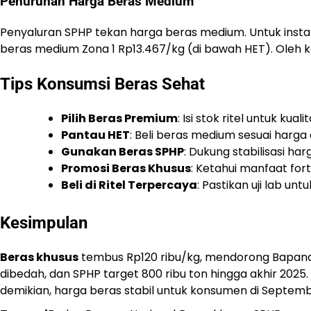
Penurunan Harga Beras Medium
Penyaluran SPHP tekan harga beras medium. Untuk instance
beras medium Zona 1 Rp13.467/kg (di bawah HET). Oleh k
Tips Konsumsi Beras Sehat
Pilih Beras Premium
: Isi stok ritel untuk kuali
Pantau HET
: Beli beras medium sesuai harga
Gunakan Beras SPHP
: Dukung stabilisasi ha
Promosi Beras Khusus
: Ketahui manfaat fortif
Beli di Ritel Terpercaya
: Pastikan uji lab untu
Kesimpulan
Beras khusus
tembus Rp120 ribu/kg, mendorong Bapanas 
dibedah, dan SPHP target 800 ribu ton hingga akhir 2025.
demikian, harga beras stabil untuk konsumen di September