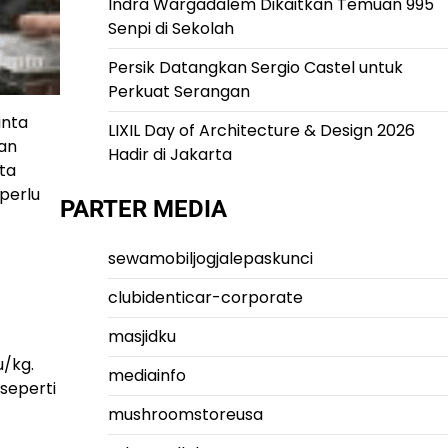
Indra Wargadalem Dikaitkan Temuan 995
Senpi di Sekolah
Persik Datangkan Sergio Castel untuk
Perkuat Serangan
inta
LIXIL Day of Architecture & Design 2026
an
Hadir di Jakarta
ta
perlu
PARTER MEDIA
sewamobiljogjalepaskunci
clubidenticar-corporate
masjidku
/kg.
mediainfo
seperti
mushroomstoreusa