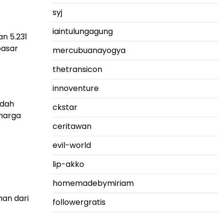
syj
iaintulungagung
an 5.231
pasar
mercubuanayogya
thetransicon
innoventure
ndah
ckstar
 harga
ceritawan
evil-world
lip-akko
homemadebymiriam
man dari
followergratis