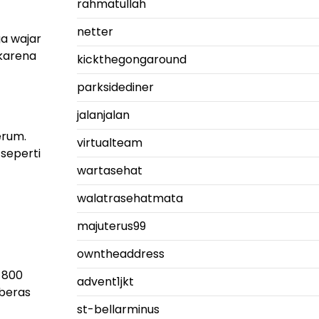
rahmatullah
netter
ga wajar
 karena
kickthegongaround
parksidediner
jalanjalan
erum.
virtualteam
 seperti
wartasehat
walatrasehatmata
majuterus99
owntheaddress
 800
advent1jkt
 beras
st-bellarminus