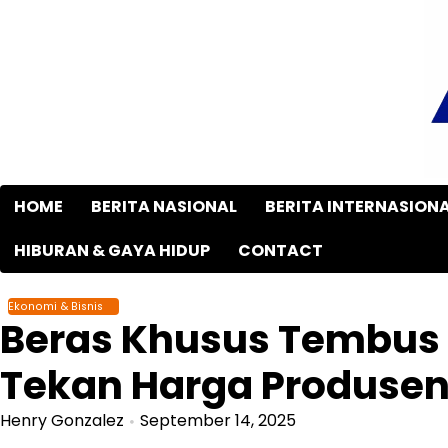
Skip
to
content
HOME
BERITA NASIONAL
BERITA INTERNASION
HIBURAN & GAYA HIDUP
CONTACT
Ekonomi & Bisnis
Beras Khusus Tembus 
Tekan Harga Produse
Henry Gonzalez
September 14, 2025