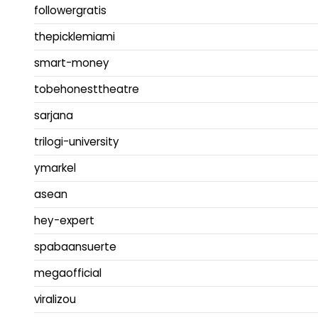
followergratis
thepicklemiami
smart-money
tobehonesttheatre
sarjana
trilogi-university
ymarkel
asean
hey-expert
spabaansuerte
megaofficial
viralizou