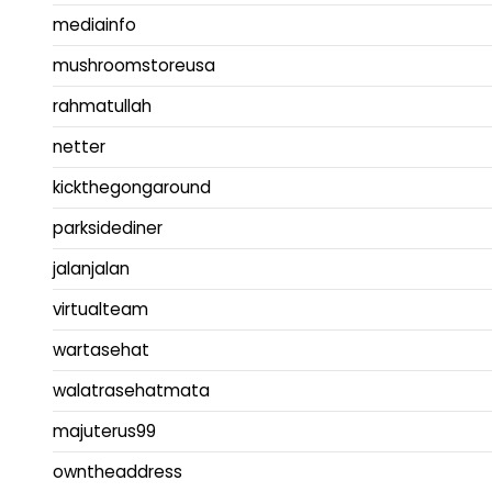
mediainfo
mushroomstoreusa
rahmatullah
netter
kickthegongaround
parksidediner
jalanjalan
virtualteam
wartasehat
walatrasehatmata
majuterus99
owntheaddress