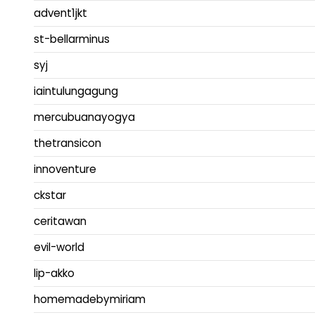
advent1jkt
st-bellarminus
syj
iaintulungagung
mercubuanayogya
thetransicon
innoventure
ckstar
ceritawan
evil-world
lip-akko
homemadebymiriam