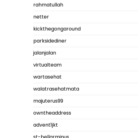
rahmatullah
netter
kickthegongaround
parksidediner
jalanjalan
virtualteam
wartasehat
walatrasehatmata
majuterus99
owntheaddress
advent1jkt
st-bellarminus