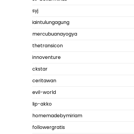
syj
iaintulungagung
mercubuanayogya
thetransicon
innoventure
ckstar
ceritawan
evil-world
lip-akko
homemadebymiriam
followergratis