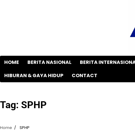
Skip
to
content
HOME
BERITA NASIONAL
BERITA INTERNASION
HIBURAN & GAYA HIDUP
CONTACT
Tag:
SPHP
Home
SPHP