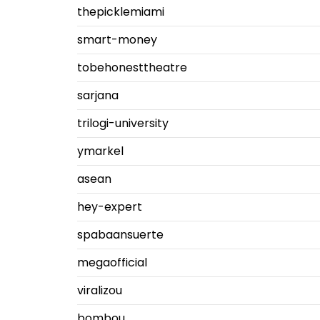
thepicklemiami
smart-money
tobehonesttheatre
sarjana
trilogi-university
ymarkel
asean
hey-expert
spabaansuerte
megaofficial
viralizou
bombou