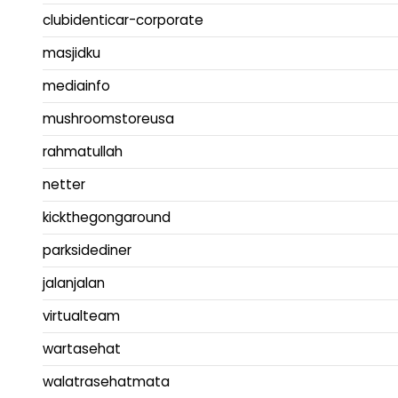
clubidenticar-corporate
masjidku
mediainfo
mushroomstoreusa
rahmatullah
netter
kickthegongaround
parksidediner
jalanjalan
virtualteam
wartasehat
walatrasehatmata