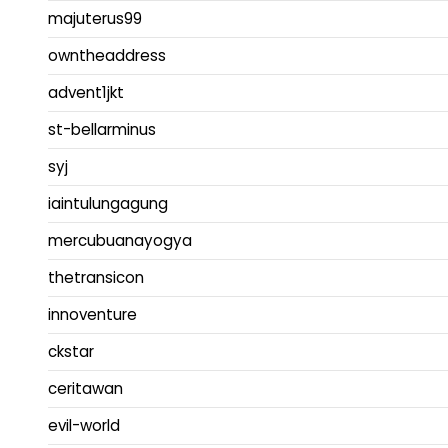
majuterus99
owntheaddress
advent1jkt
st-bellarminus
syj
iaintulungagung
mercubuanayogya
thetransicon
innoventure
ckstar
ceritawan
evil-world