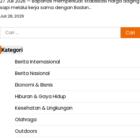
27 Juli 2026 — Bapanas memperkuat stabilisasi harga daging
sapi melalui kerja sama dengan Badan…
Juli 28, 2026
Cari
untuk:
Kategori
Berita Internasional
Berita Nasional
Ekonomi & Bisnis
Hiburan & Gaya Hidup
Kesehatan & Lingkungan
Olahraga
Outdoors