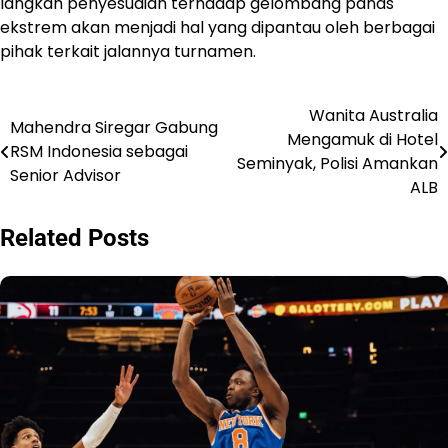
langkah penyesuaian terhadap gelombang panas
ekstrem akan menjadi hal yang dipantau oleh berbagai
pihak terkait jalannya turnamen.
Wanita Australia
Navigasi
Mahendra Siregar Gabung
Mengamuk di Hotel
RSM Indonesia sebagai
pos
Seminyak, Polisi Amankan
Senior Advisor
ALB
Related Posts