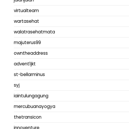
virtualteam
wartasehat
walatrasehatmata
majuterus99
owntheaddress
advent1jkt
st-bellarminus
syj
iaintulungagung
mercubuanayogya
thetransicon
innoventure