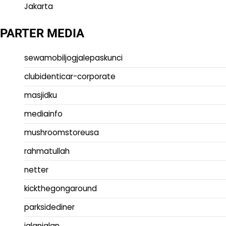
Jakarta
PARTER MEDIA
sewamobiljogjalepaskunci
clubidenticar-corporate
masjidku
mediainfo
mushroomstoreusa
rahmatullah
netter
kickthegongaround
parksidediner
jalanjalan