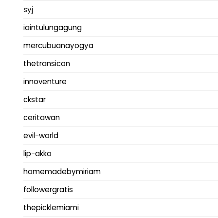
syj
iaintulungagung
mercubuanayogya
thetransicon
innoventure
ckstar
ceritawan
evil-world
lip-akko
homemadebymiriam
followergratis
thepicklemiami