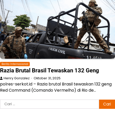
Berita Internasional
Razia Brutal Brasil Tewaskan 132 Geng
Henry Gonzalez
Oktober 31, 2025
polres-serkot.id – Razia brutal Brasil tewaskan 132 geng
Red Command (Comando Vermelho) di Rio de…
Cari
untuk: