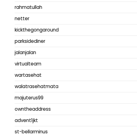
rahmatullah
netter
kickthegongaround
parksidediner
jalanjalan
virtualteam
wartasehat
walatrasehatmata
majuterus99
owntheaddress
advent1jkt
st-bellarminus