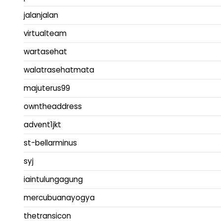
jalanjalan
virtualteam
wartasehat
walatrasehatmata
majuterus99
owntheaddress
advent1jkt
st-bellarminus
syj
iaintulungagung
mercubuanayogya
thetransicon