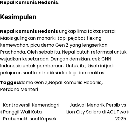
Nepal Komunis Hedonis
.
Kesimpulan
Nepal Komunis Hedonis
ungkap lima fakta: Partai
Maois gulingkan monarki, tapi pejabat flexing
kemewahan, picu demo Gen Z yang lengserkan
Prachanda. Oleh sebab itu, Nepal butuh reformasi untuk
wujudkan kesetaraan. Dengan demikian, cek CNN
Indonesia untuk pembaruan. Untuk itu, kisah ini jadi
pelajaran soal kontradiksi ideologi dan realitas.
Tagged
demo Gen Z
,
Nepal Komunis Hedonis
,
Perdana Menteri
Kontroversi! Kemendagri
Jadwal Menarik Persib vs
Navigasi
Panggil Wali Kota
Lion City Sailors di ACL Two
pos
Prabumulih soal Kepsek
2025