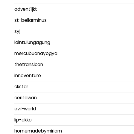
advent1jkt
st-bellarminus
syj
iaintulungagung
mercubuanayogya
thetransicon
innoventure
ckstar
ceritawan
evil-world
lip-akko
homemadebymiriam