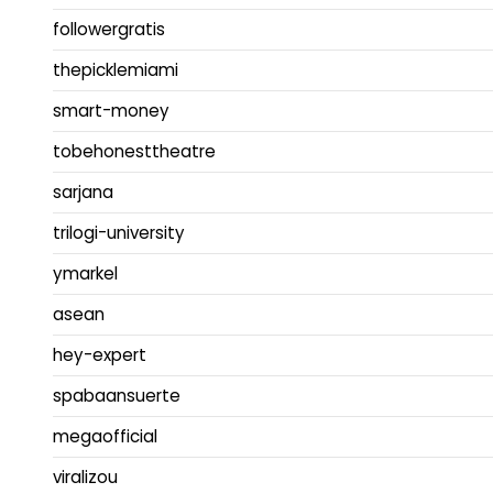
followergratis
thepicklemiami
smart-money
tobehonesttheatre
sarjana
trilogi-university
ymarkel
asean
hey-expert
spabaansuerte
megaofficial
viralizou