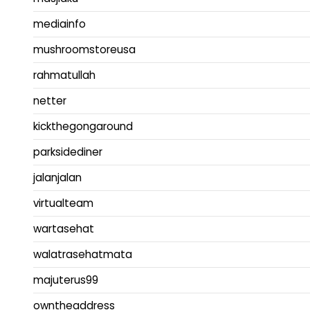
mediainfo
mushroomstoreusa
rahmatullah
netter
kickthegongaround
parksidediner
jalanjalan
virtualteam
wartasehat
walatrasehatmata
majuterus99
owntheaddress