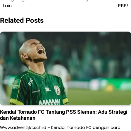
pos
Lain
PBB!
Related Posts
Kendal Tornado FC Tantang PSS Sleman: Adu Strategi
dan Ketahanan
Www.advent1jkt.sch.id – Kendal Tornado FC dengan cara