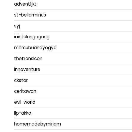
advent1jkt
st-bellarminus
syj
iaintulungagung
mercubuanayogya
thetransicon
innoventure
ckstar
ceritawan
evil-world
lip-akko
homemadebymiriam