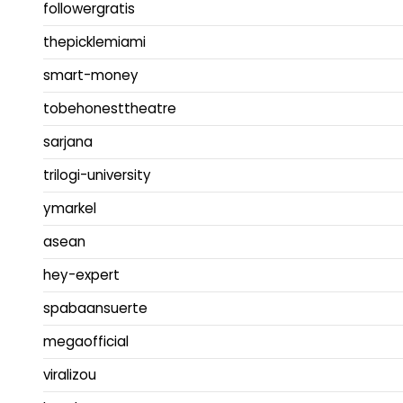
followergratis
thepicklemiami
smart-money
tobehonesttheatre
sarjana
trilogi-university
ymarkel
asean
hey-expert
spabaansuerte
megaofficial
viralizou