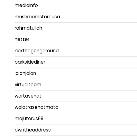
mediainfo
mushroomstoreusa
rahmatullah
netter
kickthegongaround
parksidediner
jalanjalan
virtualteam
wartasehat
walatrasehatmata
majuterus99
owntheaddress