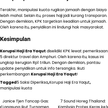
Terakhir, manipulasi kuota rugikan jamaah dengan biaya
lebih mahal. Selain itu, proses haji jadi kurang transparan.
Dengan demikian, KPK targetkan keadilan untuk jamaah.
Oleh karena itu, penyidikan ini lindungi hak masyarakat.
Kesimpulan
Korupsi Haji Era Yaqut
diselidiki KPK lewat pemeriksaan
5 direktur travel dan Amphuri. Oleh karena itu, kasus ini
ungkap kerugian Rp1 triliun. Dengan demikian, pantau
update penyidikan untuk info tersangka. Ikuti
perkembangan
Korupsi Haji Era Yaqut
!
Tagged
5 Saksi Diperiksa
,
Korupsi Haji Era Yaqut
,
manipulasi kuota
Janice Tjen Tancap Gas:
7 Sound Horeg Thailand:
Navigasi
Langsung Ikut Turnamen
Kamboja Protes Keras ke