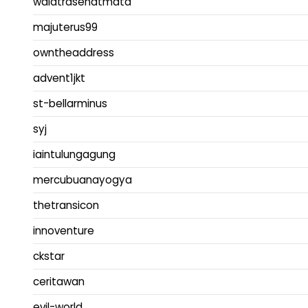
walatrasehatmata
majuterus99
owntheaddress
advent1jkt
st-bellarminus
syj
iaintulungagung
mercubuanayogya
thetransicon
innoventure
ckstar
ceritawan
evil-world