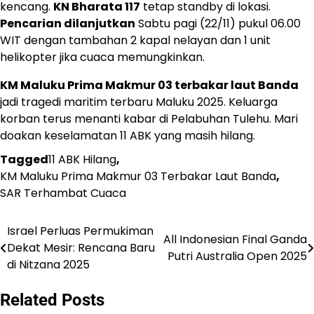
kencang.
KN Bharata 117
tetap standby di lokasi.
Pencarian dilanjutkan
Sabtu pagi (22/11) pukul 06.00
WIT dengan tambahan 2 kapal nelayan dan 1 unit
helikopter jika cuaca memungkinkan.
KM Maluku Prima Makmur 03 terbakar laut Banda
jadi tragedi maritim terbaru Maluku 2025. Keluarga
korban terus menanti kabar di Pelabuhan Tulehu. Mari
doakan keselamatan 11 ABK yang masih hilang.
Tagged
11 ABK Hilang
,
KM Maluku Prima Makmur 03 Terbakar Laut Banda
,
SAR Terhambat Cuaca
Israel Perluas Permukiman
Navigasi
All Indonesian Final Ganda
Dekat Mesir: Rencana Baru
Putri Australia Open 2025
pos
di Nitzana 2025
Related Posts