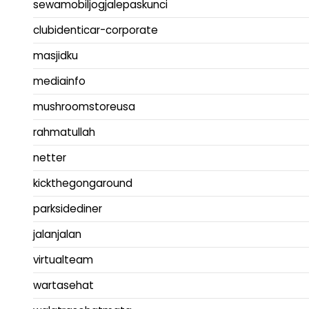
sewamobiljogjalepaskunci
clubidenticar-corporate
masjidku
mediainfo
mushroomstoreusa
rahmatullah
netter
kickthegongaround
parksidediner
jalanjalan
virtualteam
wartasehat