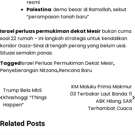
resmi
Palestina
: demo besar di Ramallah, sebut
“perampasan tanah baru”
Israel perluas permukiman dekat Mesir
bukan cuma
soal 22 rumah – ini langkah strategis untuk kendalikan
koridor Gaza-Sinai di tengah perang yang belum usai.
Situasi semakin panas.
Tagged
Israel Perluas Permukiman Dekat Mesir
,
Penyeberangan Nitzana
,
Rencana Baru
KM Maluku Prima Makmur
Navigasi
Trump Bela MbS
03 Terbakar Laut Banda: 11
Khashoggi: “Things
pos
ABK Hilang, SAR
Happen”
Terhambat Cuaca
Related Posts