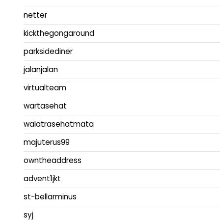
netter
kickthegongaround
parksidediner
jalanjalan
virtualteam
wartasehat
walatrasehatmata
majuterus99
owntheaddress
advent1jkt
st-bellarminus
syj