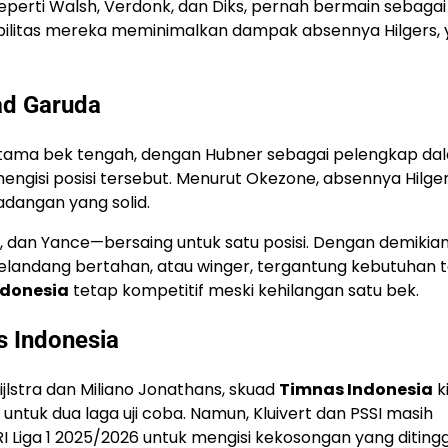
eperti Walsh, Verdonk, dan Diks, pernah bermain sebagai
ksibilitas mereka meminimalkan dampak absennya Hilgers,
uad Garuda
t utama bek tengah, dengan Hubner sebagai pelengkap da
mengisi posisi tersebut. Menurut Okezone, absennya Hilger
adangan yang solid.
, dan Yance—bersaing untuk satu posisi. Dengan demikian
elandang bertahan, atau winger, tergantung kebutuhan ta
ndonesia
tetap kompetitif meski kehilangan satu bek.
s Indonesia
jlstra dan Miliano Jonathans, skuad
Timnas Indonesia
ki
untuk dua laga uji coba. Namun, Kluivert dan PSSI masih
iga 1 2025/2026 untuk mengisi kekosongan yang diting