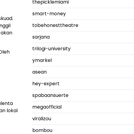
thepicklemiami
smart-money
skuad.
tobehonesttheatre
nggil
 akan
sarjana
trilogi-university
 Oleh
ymarkel
asean
hey-expert
spabaansuerte
alenta
megaofficial
an lokal
viralizou
bombou