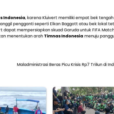
s Indonesia
, karena Kluivert memiliki empat bek tenga
ggil pengganti seperti Elkan Baggott atau bek lokal te
uivert dapat mempersiapkan skuad Garuda untuk FIFA Matc
i akan menentukan arah
Timnas Indonesia
menuju pangg
Maladministrasi Beras Picu Krisis Rp7 Triliun di In