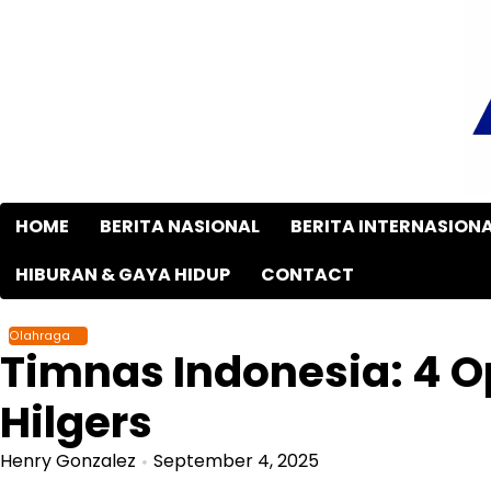
Skip
to
content
HOME
BERITA NASIONAL
BERITA INTERNASION
HIBURAN & GAYA HIDUP
CONTACT
Olahraga
Timnas Indonesia: 4 O
Hilgers
Henry Gonzalez
September 4, 2025