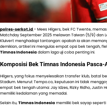
polres-serkot.id
– Mees Hilgers, bek FC Twente, memas
Matchday September 2025 melawan Taiwan (5/9) dan Leba
Kluivert menghadapi tantangan: apakah ia akan meman
demikian, artikel ini mengulas empat opsi bek tengah, fl
Timnas Indonesia
dalam laga uji coba penting ini.
Komposisi Bek Timnas Indonesia Pasca-A
Hilgers, yang fokus menyelesaikan transfer klub, batal
Stadium. Menurut Tempo.co, keputusan ini tidak menggo
empat bek tengah utama: Jay Idzes, Rizky Ridho, Justin H
memiliki kedalaman yang memadai.
Selain itu,
Timnas Indonesia
memiliki bek sayap seperti