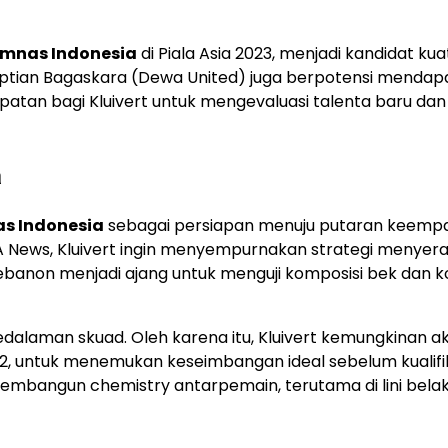
imnas Indonesia
di Piala Asia 2023, menjadi kandidat kuat
 Septian Bagaskara (Dewa United) juga berpotensi mendap
empatan bagi Kluivert untuk mengevaluasi talenta baru dan
a
s Indonesia
sebagai persiapan menuju putaran keemp
ARA News, Kluivert ingin menyempurnakan strategi menyer
banon menjadi ajang untuk menguji komposisi bek dan k
edalaman skuad. Oleh karena itu, Kluivert kemungkinan a
2, untuk menemukan keseimbangan ideal sebelum kualifi
membangun chemistry antarpemain, terutama di lini bela