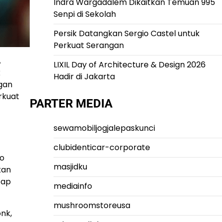
Indra Wargadalem Dikaitkan Temuan 995
Senpi di Sekolah
Persik Datangkan Sergio Castel untuk
Perkuat Serangan
A
LIXIL Day of Architecture & Design 2026
k
Hadir di Jakarta
gan
rkuat
PARTER MEDIA
sewamobiljogjalepaskunci
clubidenticar-corporate
mo
masjidku
kan
tap
mediainfo
mushroomstoreusa
nk,