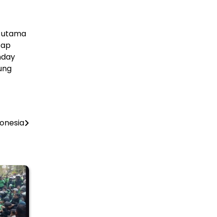
h utama
tap
hday
ung
donesia