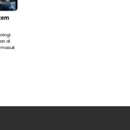
stem
?
ologi
an di
ermasuk