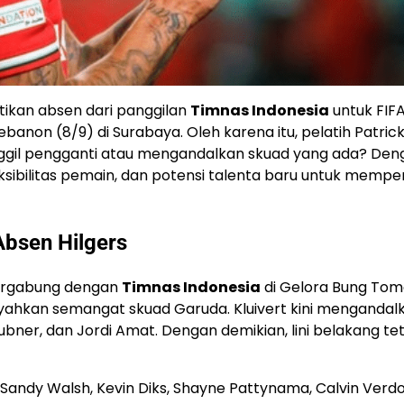
tikan absen dari panggilan
Timnas Indonesia
untuk FIF
non (8/9) di Surabaya. Oleh karena itu, pelatih Patric
ggil pengganti atau mengandalkan skuad yang ada? Den
eksibilitas pemain, dan potensi talenta baru untuk mempe
bsen Hilgers
 bergabung dengan
Timnas Indonesia
di Gelora Bung To
yahkan semangat skuad Garuda. Kluivert kini mengandal
ubner, dan Jordi Amat. Dengan demikian, lini belakang te
 Sandy Walsh, Kevin Diks, Shayne Pattynama, Calvin Verdo