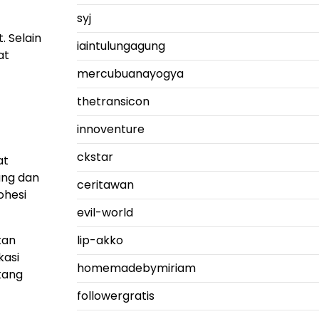
syj
. Selain
iaintulungagung
at
mercubuanayogya
thetransicon
innoventure
ckstar
at
ang dan
ceritawan
ohesi
evil-world
lip-akko
kan
kasi
homemadebymiriam
kang
followergratis