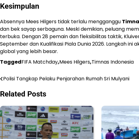
Kesimpulan
Absennya Mees Hilgers tidak terlalu mengganggu
Timna
dan bek sayap serbaguna. Meski demikian, peluang meman
terbuka. Dengan 28 pemain dan fleksibilitas taktik, Kl
September dan Kualifikasi Piala Dunia 2026. Langkah in
global yang lebih besar.
Tagged
FIFA Matchday
,
Mees Hilgers
,
Timnas Indonesia
Polisi Tangkap Pelaku Penjarahan Rumah Sri Mulyani
Navigasi
pos
Related Posts