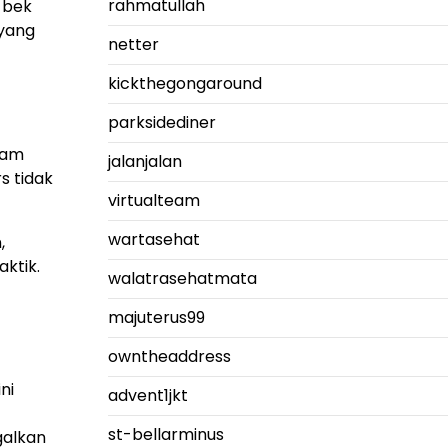
rahmatullah
 bek
 yang
netter
kickthegongaround
parksidediner
lam
jalanjalan
s tidak
virtualteam
wartasehat
,
ktik.
walatrasehatmata
majuterus99
owntheaddress
ni
advent1jkt
st-bellarminus
galkan