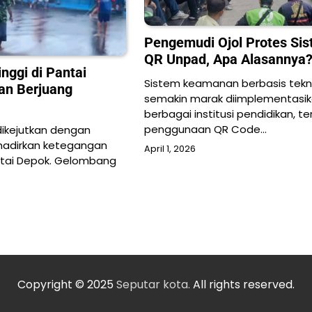
Pengemudi Ojol Protes Si
QR Unpad, Apa Alasannya
nggi di Pantai
Sistem keamanan berbasis tekn
an Berjuang
semakin marak diimplementasik
berbagai institusi pendidikan, t
penggunaan QR Code…
 dikejutkan dengan
hadirkan ketegangan
April 1, 2026
antai Depok. Gelombang
Copyright © 2025
Seputar kota.
All rights reserved.