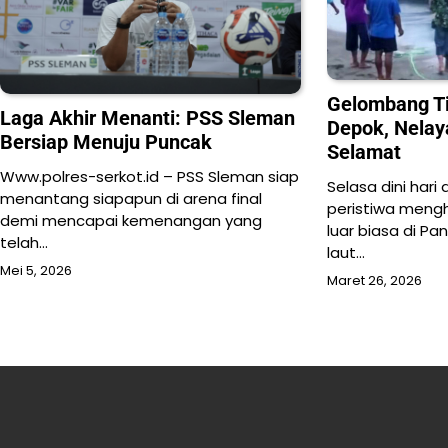
Gelombang Ti
Laga Akhir Menanti: PSS Sleman
Depok, Nelay
Bersiap Menuju Puncak
Selamat
Www.polres-serkot.id – PSS Sleman siap
Selasa dini hari
menantang siapapun di arena final
peristiwa meng
demi mencapai kemenangan yang
luar biasa di P
telah…
laut…
Mei 5, 2026
Maret 26, 2026