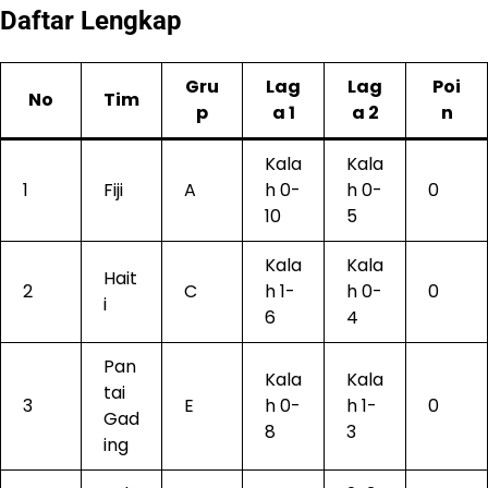
Daftar Lengkap
Gru
Lag
Lag
Poi
No
Tim
p
a 1
a 2
n
Kala
Kala
1
Fiji
A
h 0-
h 0-
0
10
5
Kala
Kala
Hait
2
C
h 1-
h 0-
0
i
6
4
Pan
Kala
Kala
tai
3
E
h 0-
h 1-
0
Gad
8
3
ing