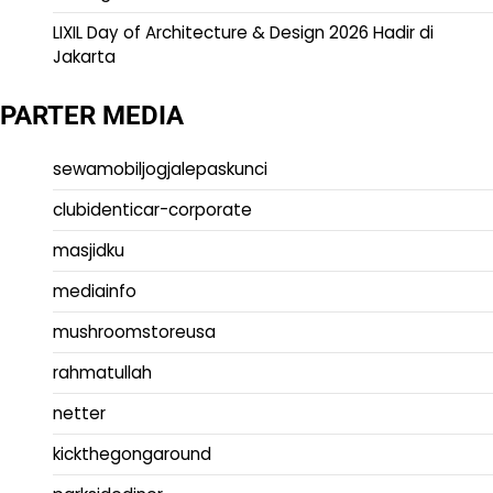
LIXIL Day of Architecture & Design 2026 Hadir di
Jakarta
PARTER MEDIA
sewamobiljogjalepaskunci
clubidenticar-corporate
masjidku
mediainfo
mushroomstoreusa
rahmatullah
netter
kickthegongaround