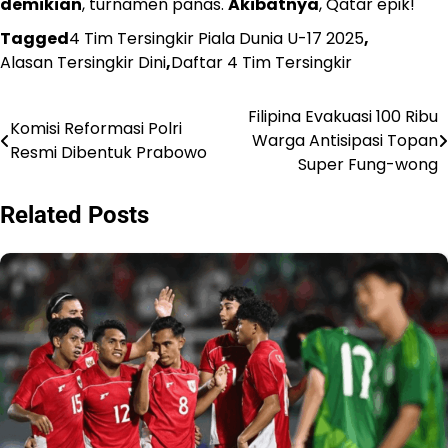
demikian
, turnamen panas.
Akibatnya
, Qatar epik!
Tagged
4 Tim Tersingkir Piala Dunia U-17 2025
,
Alasan Tersingkir Dini
,
Daftar 4 Tim Tersingkir
Filipina Evakuasi 100 Ribu
Navigasi
Komisi Reformasi Polri
Warga Antisipasi Topan
Resmi Dibentuk Prabowo
pos
Super Fung-wong
Related Posts