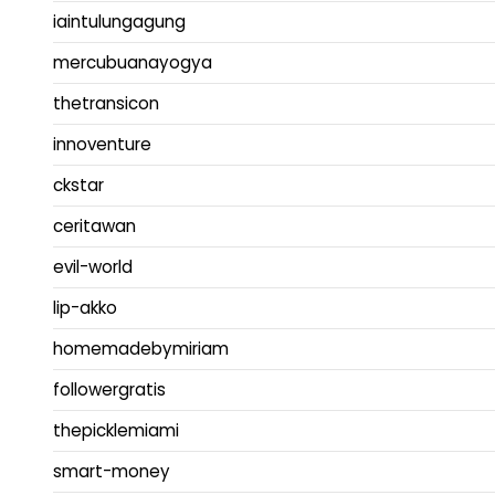
iaintulungagung
mercubuanayogya
thetransicon
innoventure
ckstar
ceritawan
evil-world
lip-akko
homemadebymiriam
followergratis
thepicklemiami
smart-money