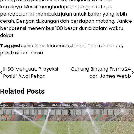
kerasnya. Meski menghadapi tantangan di final,
pencapaian ini membuka jalan untuk karier yang lebih
cerah. Dengan dukungan dan persiapan matang, Janice
berpotensi menembus 100 besar dunia dalam waktu
dekat.
Tagged
dunia tenis Indonesia
,
Janice Tjen runner up
,
prestasi luar biasa
IHSG Menguat: Proyeksi
Gunung Bintang Pismis 24
Navigasi
Positif Awal Pekan
dari James Webb
pos
Related Posts