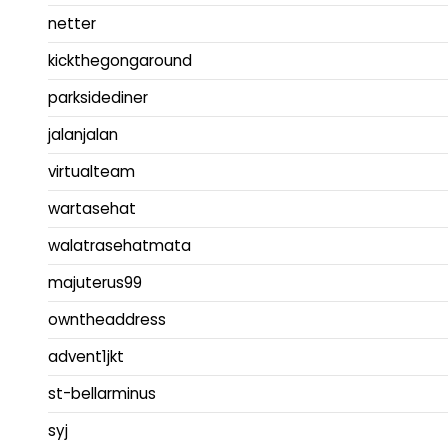
netter
kickthegongaround
parksidediner
jalanjalan
virtualteam
wartasehat
walatrasehatmata
majuterus99
owntheaddress
advent1jkt
st-bellarminus
syj