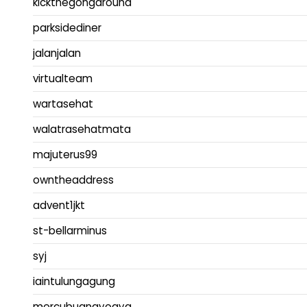
kickthegongaround
parksidediner
jalanjalan
virtualteam
wartasehat
walatrasehatmata
majuterus99
owntheaddress
advent1jkt
st-bellarminus
syj
iaintulungagung
mercubuanayogya