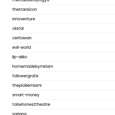
thetransicon
innoventure
ckstar
ceritawan
evil-world
lip-akko
homemadebymiriam
followergratis
thepicklemiami
smart-money
tobehonesttheatre
sarjana