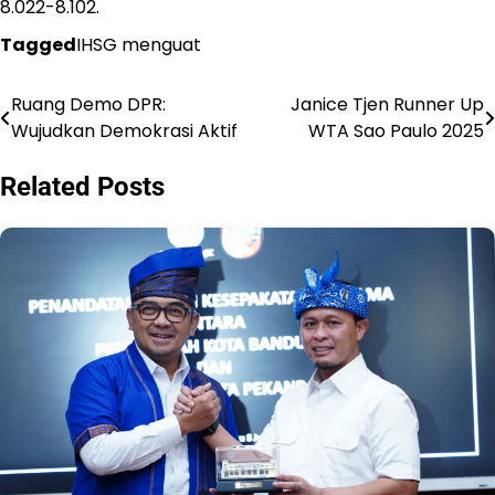
8.022-8.102.
Tagged
IHSG menguat
Ruang Demo DPR:
Janice Tjen Runner Up
Navigasi
Wujudkan Demokrasi Aktif
WTA Sao Paulo 2025
pos
Related Posts