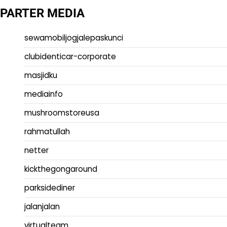
PARTER MEDIA
sewamobiljogjalepaskunci
clubidenticar-corporate
masjidku
mediainfo
mushroomstoreusa
rahmatullah
netter
kickthegongaround
parksidediner
jalanjalan
virtualteam