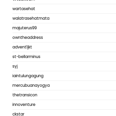
wartasehat
walatrasehatmata
majuterus99
owntheaddress
advent1jkt
st-bellarminus
syj
iaintulungagung
mercubuanayogya
thetransicon
innoventure
ckstar