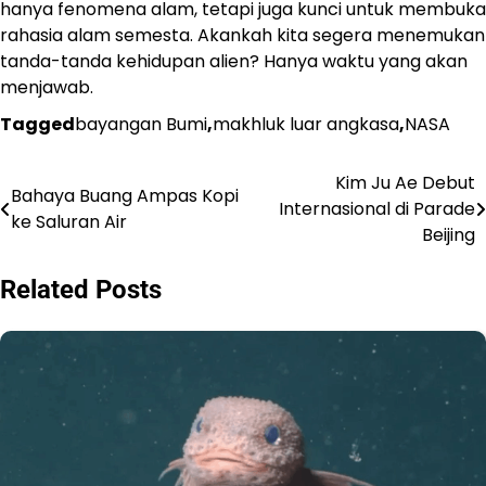
hanya fenomena alam, tetapi juga kunci untuk membuka
rahasia alam semesta. Akankah kita segera menemukan
tanda-tanda kehidupan alien? Hanya waktu yang akan
menjawab.
Tagged
bayangan Bumi
,
makhluk luar angkasa
,
NASA
Kim Ju Ae Debut
Navigasi
Bahaya Buang Ampas Kopi
Internasional di Parade
ke Saluran Air
pos
Beijing
Related Posts