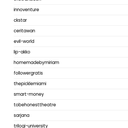
innoventure
ckstar
ceritawan
evil-world
lip-akko
homemadebymiriam
followergratis
thepicklemiami
smart-money
tobehonesttheatre
sarjana
trilogi-university