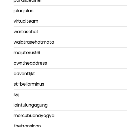
parksidediner
jalanjalan
virtualteam
wartasehat
walatrasehatmata
majuterus99
owntheaddress
advent1jkt
st-bellarminus
syj
iaintulungagung
mercubuanayogya
thetransicon