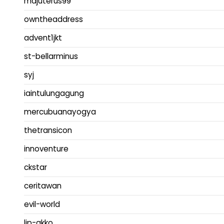
majuterus99
owntheaddress
advent1jkt
st-bellarminus
syj
iaintulungagung
mercubuanayogya
thetransicon
innoventure
ckstar
ceritawan
evil-world
lip-akko