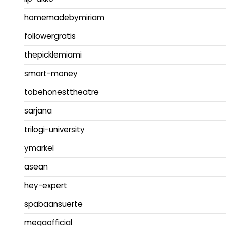
homemadebymiriam
followergratis
thepicklemiami
smart-money
tobehonesttheatre
sarjana
trilogi-university
ymarkel
asean
hey-expert
spabaansuerte
megaofficial