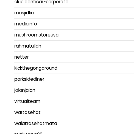
clubidenticar-corporate
masjidku
mediainfo
mushroomstoreusa
rahmatullah
netter
kickthegongaround
parksidediner
jalanjalan
virtualteam
wartasehat
walatrasehatmata