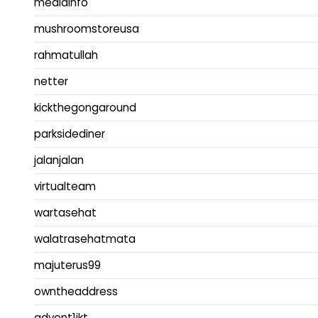
mediainfo
mushroomstoreusa
rahmatullah
netter
kickthegongaround
parksidediner
jalanjalan
virtualteam
wartasehat
walatrasehatmata
majuterus99
owntheaddress
advent1jkt