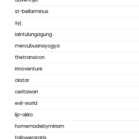
st-bellarminus
syj
iaintulungagung
mercubuanayogya
thetransicon
innoventure
ckstar
ceritawan
evil-world
lip-akko
homemadebymiriam
followergratis