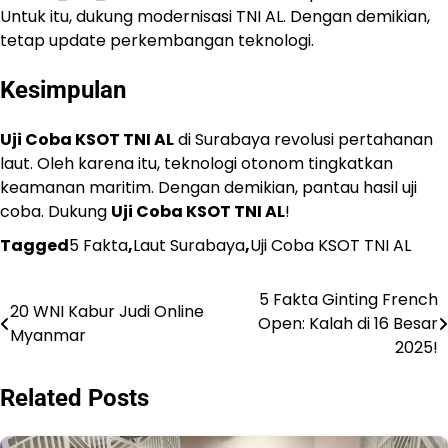
Untuk itu, dukung modernisasi TNI AL. Dengan demikian,
tetap update perkembangan teknologi.
Kesimpulan
Uji Coba KSOT TNI AL
di Surabaya revolusi pertahanan
laut. Oleh karena itu, teknologi otonom tingkatkan
keamanan maritim. Dengan demikian, pantau hasil uji
coba. Dukung
Uji Coba KSOT TNI AL
!
Tagged
5 Fakta
,
Laut Surabaya
,
Uji Coba KSOT TNI AL
5 Fakta Ginting French
Navigasi
20 WNI Kabur Judi Online
Open: Kalah di 16 Besar
Myanmar
pos
2025!
Related Posts