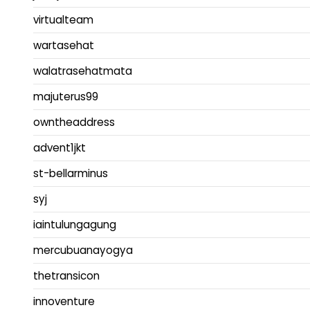
virtualteam
wartasehat
walatrasehatmata
majuterus99
owntheaddress
advent1jkt
st-bellarminus
syj
iaintulungagung
mercubuanayogya
thetransicon
innoventure