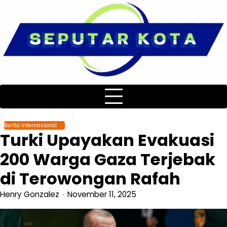
Skip
to
content
Berita Internasional
Turki Upayakan Evakuasi
200 Warga Gaza Terjebak
di Terowongan Rafah
Henry Gonzalez
November 11, 2025