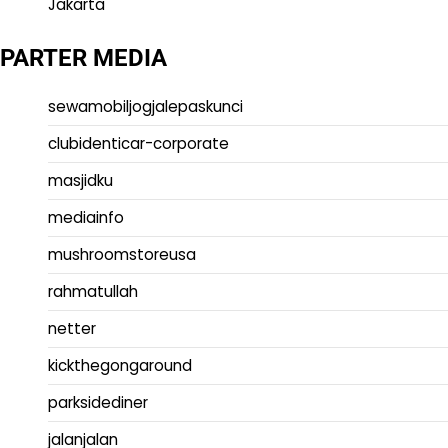
Jakarta
PARTER MEDIA
sewamobiljogjalepaskunci
clubidenticar-corporate
masjidku
mediainfo
mushroomstoreusa
rahmatullah
netter
kickthegongaround
parksidediner
jalanjalan