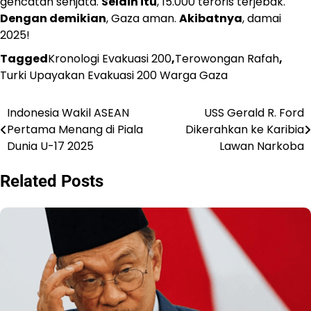
gencatan senjata.
Selain itu
, 15.000 teroris terjebak.
Dengan demikian
, Gaza aman.
Akibatnya
, damai
2025!
Tagged
Kronologi Evakuasi 200
,
Terowongan Rafah
,
Turki Upayakan Evakuasi 200 Warga Gaza
Indonesia Wakil ASEAN
USS Gerald R. Ford
Navigasi
Pertama Menang di Piala
Dikerahkan ke Karibia
pos
Dunia U-17 2025
Lawan Narkoba
Related Posts