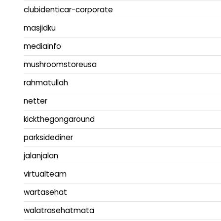
clubidenticar-corporate
masjidku
mediainfo
mushroomstoreusa
rahmatullah
netter
kickthegongaround
parksidediner
jalanjalan
virtualteam
wartasehat
walatrasehatmata