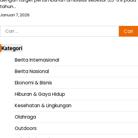
dengan target pertumbuhan ambisius sebesar 5,5-6% pada
tahun…
Januari 7, 2026
Cari
untuk:
Kategori
Berita Internasional
Berita Nasional
Ekonomi & Bisnis
Hiburan & Gaya Hidup
Kesehatan & Lingkungan
Olahraga
Outdoors