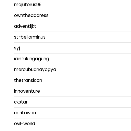
majuterus99
owntheaddress
advent1jkt
st-bellarminus
syj
iaintulungagung
mercubuanayogya
thetransicon
innoventure
ckstar
ceritawan
evil-world