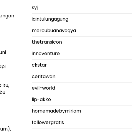
syj
Dengan
iaintulungagung
mercubuanayogya
thetransicon
uni
innoventure
ckstar
api
ceritawan
itu,
evil-world
ibu
lip-akko
homemadebymiriam
followergratis
rum),