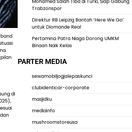
Mohamed Salah Tiba di Turki, Siap Gabung
Trabzonspor
Direktur RB Leipzig Bantah ‘Here We Go’
untuk Diomande Real
 band
Pertamina Patra Niaga Dorong UMKM
ituasi
Binaan Naik Kelas
na.
pilan
PARTER MEDIA
sewamobiljogjalepaskunci
clubidenticar-corporate
sung di
masjidku
025),
esuai
mediainfo
 dan
mushroomstoreusa