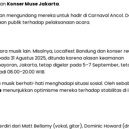
kan
Konser Muse Jakarta
.
dan mengundang mereka untuk hadir di Carnaval Ancol. 
aan publik terhadap pelaksanaan acara.
ra musik lain. Misalnya, Localfest Bandung dan konser re
pada 31 Agustus 2025, ditunda karena alasan keamanan
mayoran, Jakarta, tetap digelar pada 5–7 September, tet
adi 08.00–20.00 WIB.
sik berhati-hati menghadapi situasi sosial. Oleh sebab 
a
menunjukkan optimisme mereka terhadap stabilitas di 
rdiri dari Matt Bellamy (vokal, gitar), Dominic Howard (d