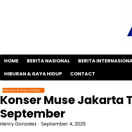
Skip
to
content
HOME
BERITA NASIONAL
BERITA INTERNASION
HIBURAN & GAYA HIDUP
CONTACT
Hiburan & Gaya Hidup
Konser Muse Jakarta T
September
Henry Gonzalez
September 4, 2025