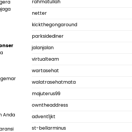
rahmatullah
egera
njaga
netter
kickthegongaround
parksidediner
onser
jalanjalan
ra
virtualteam
wartasehat
nggemar
walatrasehatmata
majuterus99
owntheaddress
n Anda
advent1jkt
st-bellarminus
aransi