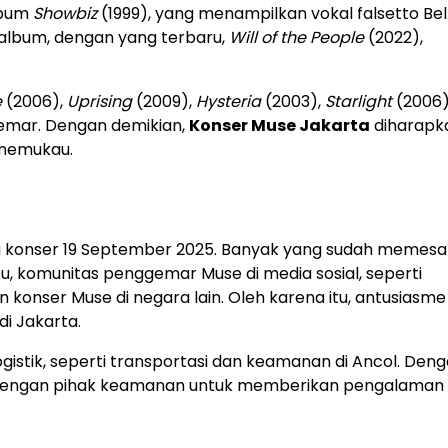
lbum
Showbiz
(1999), yang menampilkan vokal falsetto Be
an album, dengan yang terbaru,
Will of the People
(2022),
e
(2006),
Uprising
(2009),
Hysteria
(2003),
Starlight
(2006)
emar. Dengan demikian,
Konser Muse Jakarta
diharapk
 memukau.
g konser 19 September 2025. Banyak yang sudah memesan
itu, komunitas penggemar Muse di media sosial, seperti
konser Muse di negara lain. Oleh karena itu, antusiasme 
i Jakarta.
stik, seperti transportasi dan keamanan di Ancol. Den
ik dengan pihak keamanan untuk memberikan pengalaman