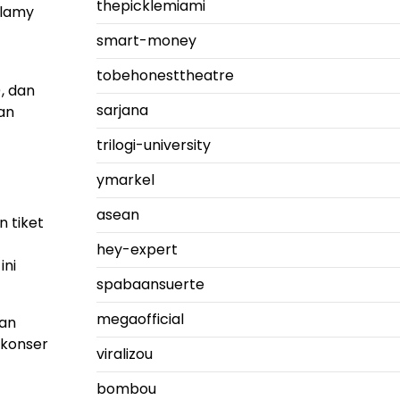
thepicklemiami
llamy
smart-money
tobehonesttheatre
, dan
sarjana
an
trilogi-university
ymarkel
asean
 tiket
hey-expert
ini
spabaansuerte
megaofficial
gan
 konser
viralizou
bombou