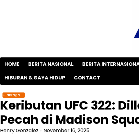
Skip
to
content
HOME
BERITA NASIONAL
BERITA INTERNASION
HIBURAN & GAYA HIDUP
CONTACT
Olahraga
Keributan UFC 322: Dil
Pecah di Madison Squ
Henry Gonzalez
November 16, 2025