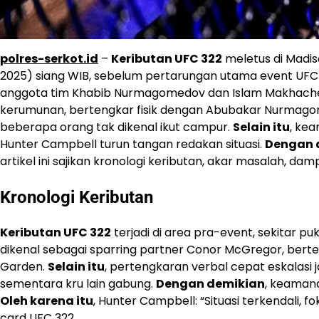
polres-serkot.id
–
Keributan UFC 322
meletus di Madis
2025) siang WIB, sebelum pertarungan utama event UFC 
anggota tim Khabib Nurmagomedov dan Islam Makhach
kerumunan, bertengkar fisik dengan Abubakar Nurmago
beberapa orang tak dikenal ikut campur.
Selain itu
, ke
Hunter Campbell turun tangan redakan situasi.
Dengan 
artikel ini sajikan kronologi keributan, akar masalah, da
Kronologi Keributan
Keributan UFC 322
terjadi di area pra-event, sekitar puk
dikenal sebagai sparring partner Conor McGregor, bert
Garden.
Selain itu
, pertengkaran verbal cepat eskalasi j
sementara kru lain gabung.
Dengan demikian
, keamana
Oleh karena itu
, Hunter Campbell: “Situasi terkendali, 
card UFC 322.