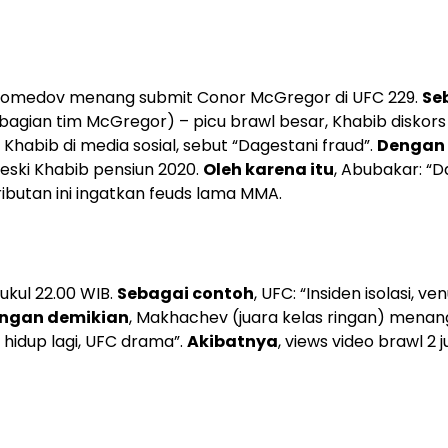
agomedov menang submit Conor McGregor di UFC 229.
Se
(bagian tim McGregor) – picu brawl besar, Khabib diskors
i Khabib di media sosial, sebut “Dagestani fraud”.
Dengan
meski Khabib pensiun 2020.
Oleh karena itu
, Abubakar: “D
eributan ini ingatkan feuds lama MMA.
ukul 22.00 WIB.
Sebagai contoh
, UFC: “Insiden isolasi, ve
ngan demikian
, Makhachev (juara kelas ringan) menan
18 hidup lagi, UFC drama”.
Akibatnya
, views video brawl 2 j