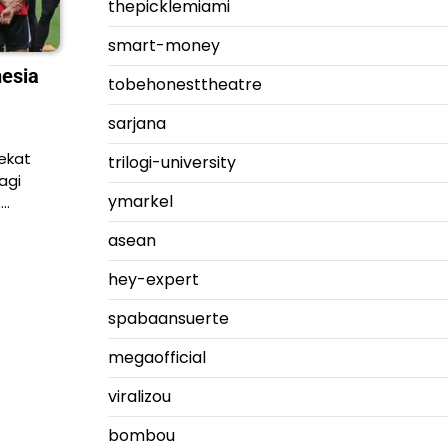
thepicklemiami
smart-money
esia
tobehonesttheatre
sarjana
ekat
trilogi-university
agi
ymarkel
.…
asean
hey-expert
spabaansuerte
megaofficial
viralizou
bombou