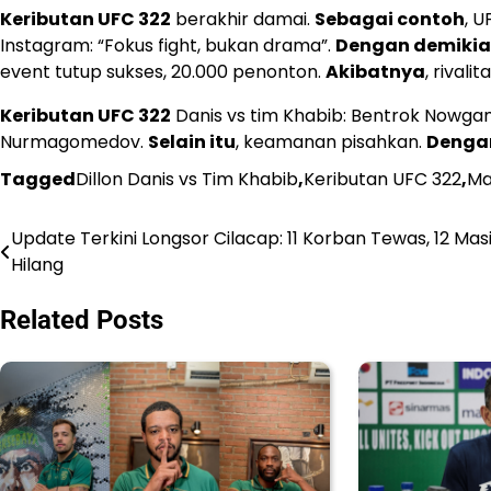
Keributan UFC 322
berakhir damai.
Sebagai contoh
, U
Instagram: “Fokus fight, bukan drama”.
Dengan demiki
event tutup sukses, 20.000 penonton.
Akibatnya
, rival
Keributan UFC 322
Danis vs tim Khabib: Bentrok Nowga
Nurmagomedov.
Selain itu
, keamanan pisahkan.
Denga
Tagged
Dillon Danis vs Tim Khabib
,
Keributan UFC 322
,
Ma
Update Terkini Longsor Cilacap: 11 Korban Tewas, 12 Mas
Navigasi
Hilang
pos
Related Posts