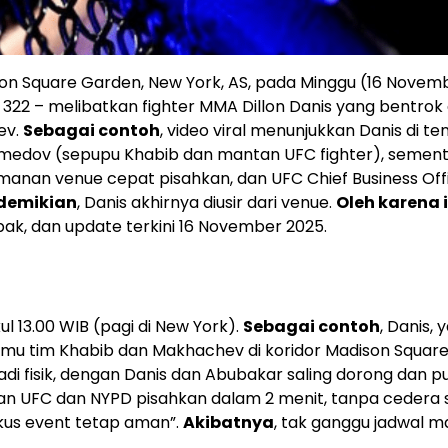
on Square Garden, New York, AS, pada Minggu (16 Novem
322 – melibatkan fighter MMA Dillon Danis yang bentro
ev.
Sebagai contoh
, video viral menunjukkan Danis di t
medov (sepupu Khabib dan mantan UFC fighter), semen
amanan venue cepat pisahkan, dan UFC Chief Business Off
demikian
, Danis akhirnya diusir dari venue.
Oleh karena 
mpak, dan update terkini 16 November 2025.
ul 13.00 WIB (pagi di New York).
Sebagai contoh
, Danis, 
emu tim Khabib dan Makhachev di koridor Madison Squar
adi fisik, dengan Danis dan Abubakar saling dorong dan pu
n UFC dan NYPD pisahkan dalam 2 menit, tanpa cedera s
fokus event tetap aman”.
Akibatnya
, tak ganggu jadwal m