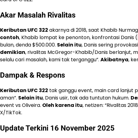
Akar Masalah Rivalitas
Keributan UFC 322
akarnya di 2018, saat Khabib Nurm
contoh
, Khabib lompat ke penonton, konfrontasi Danis 
bulan, denda $500.000.
Selain itu
, Danis sering provokas
demikian
, rivalitas McGregor-Khabib/Danis berlanjut, 
selalu cari masalah, kami tak terganggu”.
Akibatnya
, k
Dampak & Respons
Keributan UFC 322
tak ganggu event, main card lanjut p
aman”.
Selain itu
, Danis usir, tak ada tuntutan hukum.
De
event vs Oliveira.
Oleh karena itu
, netizen: “Rivalitas 20
X/TikTok.
Update Terkini 16 November 2025