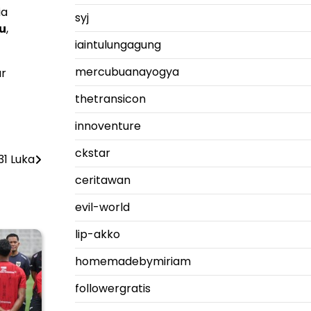
ia
syj
tu
,
iaintulungagung
mercubuanayogya
ar
thetransicon
innoventure
ckstar
31 Luka
ceritawan
evil-world
lip-akko
homemadebymiriam
followergratis