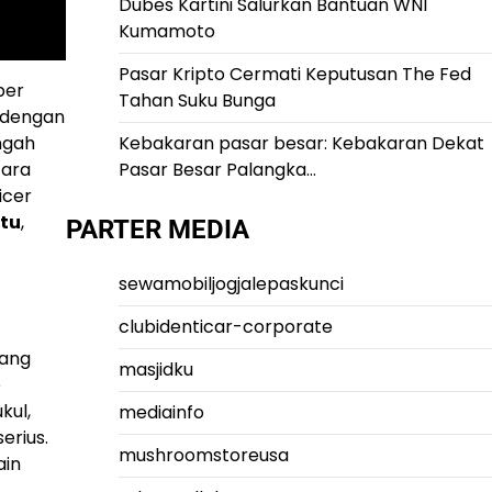
Dubes Kartini Salurkan Bantuan WNI
Kumamoto
Pasar Kripto Cermati Keputusan The Fed
ber
Tahan Suku Bunga
k dengan
engah
Kebakaran pasar besar: Kebakaran Dekat
tara
Pasar Besar Palangka…
icer
itu
,
PARTER MEDIA
sewamobiljogjalepaskunci
clubidenticar-corporate
yang
masjidku
e
kul,
mediainfo
erius.
mushroomstoreusa
ain