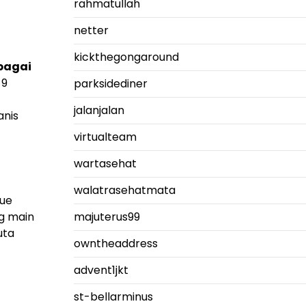
rahmatullah
netter
kickthegongaround
bagai
 9
parksidediner
jalanjalan
anis
virtualteam
wartasehat
walatrasehatmata
nue
majuterus99
g main
uta
owntheaddress
advent1jkt
st-bellarminus