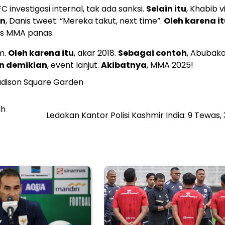
FC investigasi internal, tak ada sanksi.
Selain itu
, Khabib v
an
, Danis tweet: “Mereka takut, next time”.
Oleh karena i
itas MMA panas.
m.
Oleh karena itu
, akar 2018.
Sebagai contoh
, Abubak
n demikian
, event lanjut.
Akibatnya
, MMA 2025!
dison Square Garden
ih
Ledakan Kantor Polisi Kashmir India: 9 Tewas, 