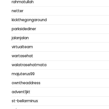
rahmatullah
netter
kickthegongaround
parksidediner
jalanjalan
virtualteam
wartasehat
walatrasehatmata
majuterus99
owntheaddress
advent1jkt
st-bellarminus