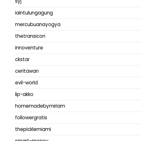
syj
iaintulungagung
mercubuanayogya
thetransicon
innoventure
ckstar
ceritawan
evil-world
lip-akko
homemadebymiriam
followergratis
thepicklemiami
smart-money