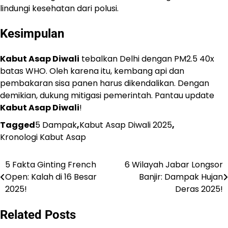
lindungi kesehatan dari polusi.
Kesimpulan
Kabut Asap Diwali
tebalkan Delhi dengan PM2.5 40x
batas WHO. Oleh karena itu, kembang api dan
pembakaran sisa panen harus dikendalikan. Dengan
demikian, dukung mitigasi pemerintah. Pantau update
Kabut Asap Diwali
!
Tagged
5 Dampak
,
Kabut Asap Diwali 2025
,
Kronologi Kabut Asap
5 Fakta Ginting French
6 Wilayah Jabar Longsor
Navigasi
Open: Kalah di 16 Besar
Banjir: Dampak Hujan
pos
2025!
Deras 2025!
Related Posts