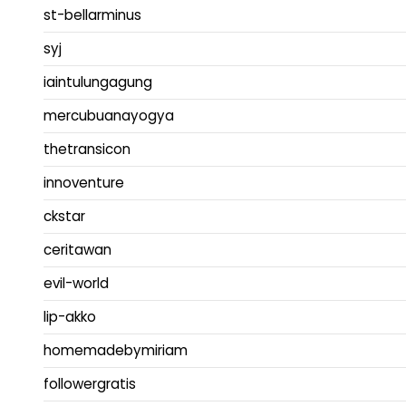
st-bellarminus
syj
iaintulungagung
mercubuanayogya
thetransicon
innoventure
ckstar
ceritawan
evil-world
lip-akko
homemadebymiriam
followergratis