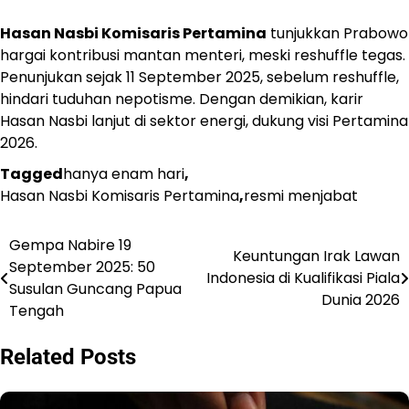
Hasan Nasbi Komisaris Pertamina
tunjukkan Prabowo
hargai kontribusi mantan menteri, meski reshuffle tegas.
Penunjukan sejak 11 September 2025, sebelum reshuffle,
hindari tuduhan nepotisme. Dengan demikian, karir
Hasan Nasbi lanjut di sektor energi, dukung visi Pertamina
2026.
Tagged
hanya enam hari
,
Hasan Nasbi Komisaris Pertamina
,
resmi menjabat
Gempa Nabire 19
Navigasi
Keuntungan Irak Lawan
September 2025: 50
Indonesia di Kualifikasi Piala
pos
Susulan Guncang Papua
Dunia 2026
Tengah
Related Posts