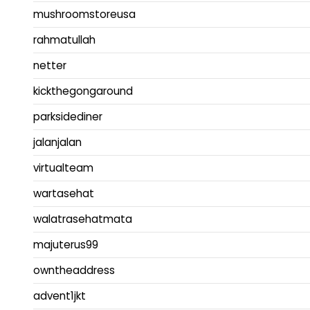
mushroomstoreusa
rahmatullah
netter
kickthegongaround
parksidediner
jalanjalan
virtualteam
wartasehat
walatrasehatmata
majuterus99
owntheaddress
advent1jkt