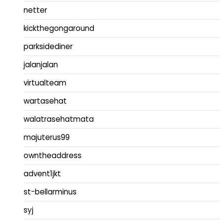
netter
kickthegongaround
parksidediner
jalanjalan
virtualteam
wartasehat
walatrasehatmata
majuterus99
owntheaddress
advent1jkt
st-bellarminus
syj