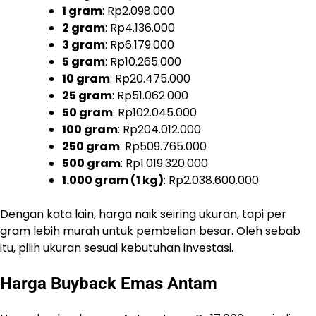
1 gram
: Rp2.098.000
2 gram
: Rp4.136.000
3 gram
: Rp6.179.000
5 gram
: Rp10.265.000
10 gram
: Rp20.475.000
25 gram
: Rp51.062.000
50 gram
: Rp102.045.000
100 gram
: Rp204.012.000
250 gram
: Rp509.765.000
500 gram
: Rp1.019.320.000
1.000 gram (1 kg)
: Rp2.038.600.000
Dengan kata lain, harga naik seiring ukuran, tapi per
gram lebih murah untuk pembelian besar. Oleh sebab
itu, pilih ukuran sesuai kebutuhan investasi.
Harga Buyback Emas Antam