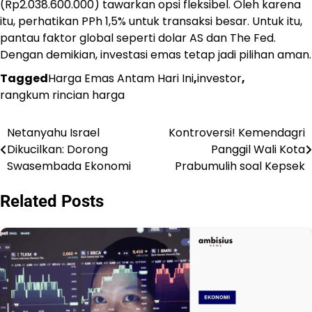
(Rp2.038.600.000) tawarkan opsi fleksibel. Oleh karena
itu, perhatikan PPh 1,5% untuk transaksi besar. Untuk itu,
pantau faktor global seperti dolar AS dan The Fed.
Dengan demikian, investasi emas tetap jadi pilihan aman.
Tagged
Harga Emas Antam Hari Ini
,
investor
,
rangkum rincian harga
Netanyahu Israel
Kontroversi! Kemendagri
Navigasi
Dikucilkan: Dorong
Panggil Wali Kota
pos
Swasembada Ekonomi
Prabumulih soal Kepsek
Related Posts