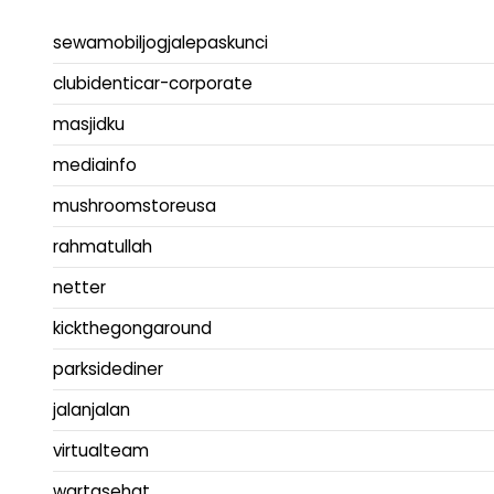
sewamobiljogjalepaskunci
clubidenticar-corporate
masjidku
mediainfo
mushroomstoreusa
rahmatullah
netter
kickthegongaround
parksidediner
jalanjalan
virtualteam
wartasehat