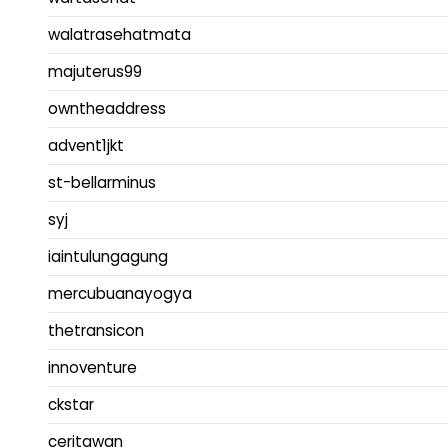
walatrasehatmata
majuterus99
owntheaddress
advent1jkt
st-bellarminus
syj
iaintulungagung
mercubuanayogya
thetransicon
innoventure
ckstar
ceritawan