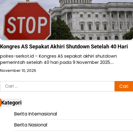
Kongres AS Sepakat Akhiri Shutdown Setelah 40 Hari
polres-serkot.id – Kongres AS sepakat akhiri shutdown
pemerintah setelah 40 hari pada 9 November 2025.…
November 10, 2025
Cari
untuk:
Kategori
Berita Internasional
Berita Nasional