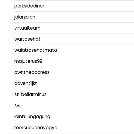
parksidediner
jalanjalan
virtualteam
wartasehat
walatrasehatmata
majuterus99
owntheaddress
advent1jkt
st-bellarminus
syj
iaintulungagung
mercubuanayogya