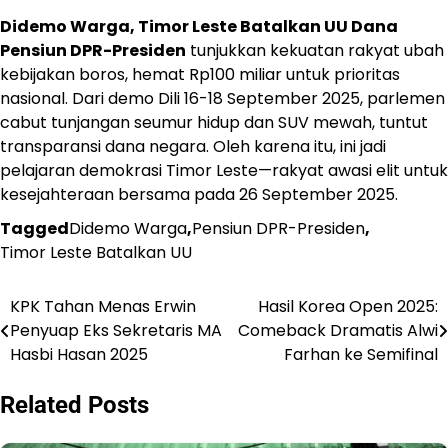
Didemo Warga, Timor Leste Batalkan UU Dana
Pensiun DPR-Presiden
tunjukkan kekuatan rakyat ubah
kebijakan boros, hemat Rp100 miliar untuk prioritas
nasional. Dari demo Dili 16-18 September 2025, parlemen
cabut tunjangan seumur hidup dan SUV mewah, tuntut
transparansi dana negara. Oleh karena itu, ini jadi
pelajaran demokrasi Timor Leste—rakyat awasi elit untuk
kesejahteraan bersama pada 26 September 2025.
Tagged
Didemo Warga
,
Pensiun DPR-Presiden
,
Timor Leste Batalkan UU
KPK Tahan Menas Erwin
Hasil Korea Open 2025:
Navigasi
Penyuap Eks Sekretaris MA
Comeback Dramatis Alwi
pos
Hasbi Hasan 2025
Farhan ke Semifinal
Related Posts