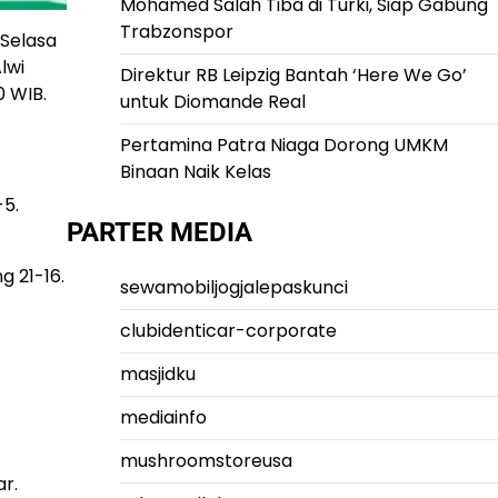
Mohamed Salah Tiba di Turki, Siap Gabung
Trabzonspor
 Selasa
lwi
Direktur RB Leipzig Bantah ‘Here We Go’
0 WIB.
untuk Diomande Real
Pertamina Patra Niaga Dorong UMKM
Binaan Naik Kelas
-5.
PARTER MEDIA
g 21-16.
sewamobiljogjalepaskunci
clubidenticar-corporate
masjidku
mediainfo
mushroomstoreusa
ar.