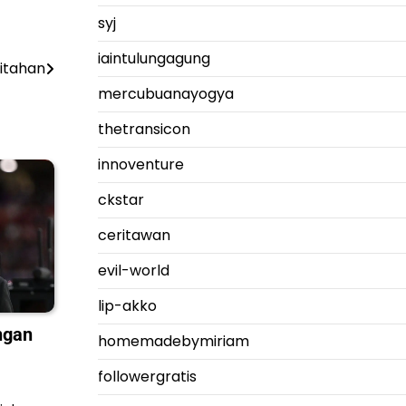
syj
iaintulungagung
Ditahan
mercubuanayogya
thetransicon
innoventure
ckstar
ceritawan
evil-world
lip-akko
ngan
homemadebymiriam
followergratis