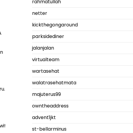
rahmatullah
netter
kickthegongaround
A
parksidediner
jalanjalan
an
virtualteam
wartasehat
walatrasehatmata
ru.
majuterus99
owntheaddress
advent1jkt
wi!
st-bellarminus