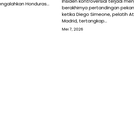
Insiden kontroversial terjadi me
engalahkan Honduras…
berakhirnya pertandingan pekan 
ketika Diego Simeone, pelatih At
Madrid, tertangkap…
Mei 7, 2026