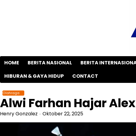
Skip
to
content
HOME
BERITA NASIONAL
BERITA INTERNASION
HIBURAN & GAYA HIDUP
CONTACT
Olahraga
Alwi Farhan Hajar Alex
Henry Gonzalez
Oktober 22, 2025