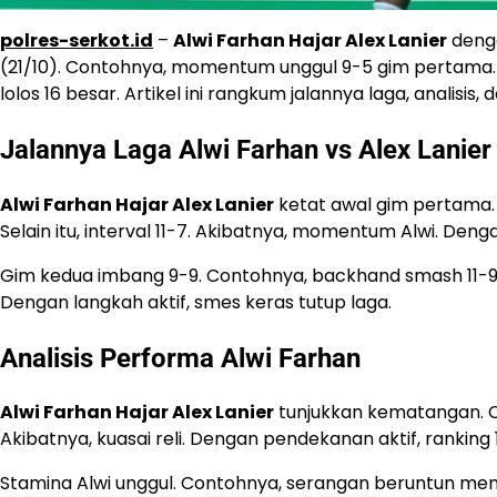
polres-serkot.id
–
Alwi Farhan Hajar Alex Lanier
denga
(21/10). Contohnya, momentum unggul 9-5 gim pertama. S
lolos 16 besar. Artikel ini rangkum jalannya laga, analisi
Jalannya Laga Alwi Farhan vs Alex Lanier
Alwi Farhan Hajar Alex Lanier
ketat awal gim pertama. C
Selain itu, interval 11-7. Akibatnya, momentum Alwi. Den
Gim kedua imbang 9-9. Contohnya, backhand smash 11-9 int
Dengan langkah aktif, smes keras tutup laga.
Analisis Performa Alwi Farhan
Alwi Farhan Hajar Alex Lanier
tunjukkan kematangan. Con
Akibatnya, kuasai reli. Dengan pendekanan aktif, ranking 1
Stamina Alwi unggul. Contohnya, serangan beruntun menit 