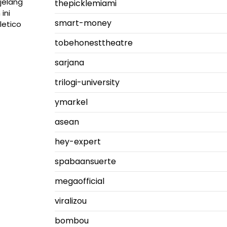
njelang
thepicklemiami
ini
smart-money
letico
tobehonesttheatre
sarjana
trilogi-university
ymarkel
asean
hey-expert
spabaansuerte
megaofficial
viralizou
bombou