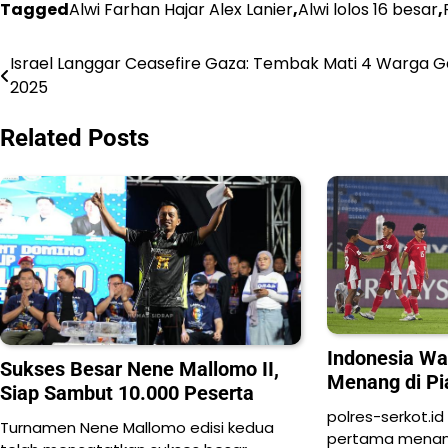
Tagged
Alwi Farhan Hajar Alex Lanier
,
Alwi lolos 16 besar
,
Israel Langgar Ceasefire Gaza: Tembak Mati 4 Warga 
Navigasi
2025
pos
Related Posts
Indonesia W
Sukses Besar Nene Mallomo II,
Menang di Pi
Siap Sambut 10.000 Peserta
polres-serkot.id
Turnamen Nene Mallomo edisi kedua
pertama menang 