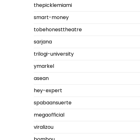
thepicklemiami
smart-money
tobehonesttheatre
sarjana
trilogi-university
ymarkel
asean
hey-expert
spabaansuerte
megaofficial
viralizou
bombou