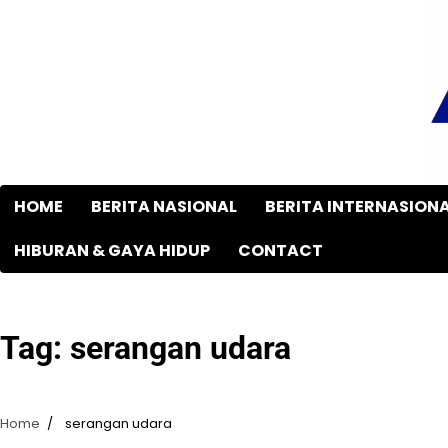
Skip
to
content
HOME
BERITA NASIONAL
BERITA INTERNASION
HIBURAN & GAYA HIDUP
CONTACT
Tag:
serangan udara
Home
serangan udara