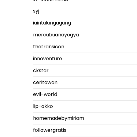
syj
iaintulungagung
mercubuanayogya
thetransicon
innoventure
ckstar
ceritawan
evil-world
lip-akko
homemadebymiriam
followergratis