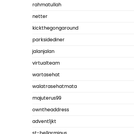
rahmatullah
netter
kickthegongaround
parksidediner
jalanjalan
virtualteam
wartasehat
walatrasehatmata
majuterus99
owntheaddress
advent1jkt
st-bellarminus