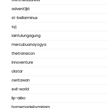
advent1jkt
st-bellarminus
syj
iaintulungagung
mercubuanayogya
thetransicon
innoventure
ckstar
ceritawan
evil-world
lip-akko
homemadebymiriam