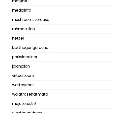
masjidku
mediainfo
mushroomstoreusa
rahmatullah
netter
kickthegongaround
parksidediner
jalanjalan
virtualteam
wartasehat
walatrasehatmata
majuterus99
owntheaddress