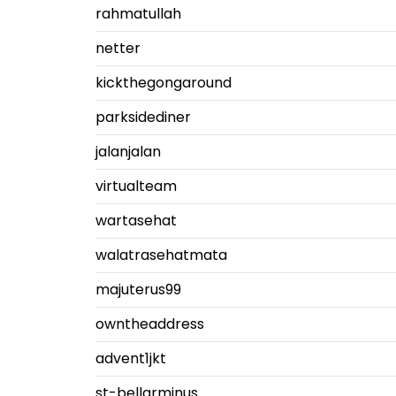
rahmatullah
netter
kickthegongaround
parksidediner
jalanjalan
virtualteam
wartasehat
walatrasehatmata
majuterus99
owntheaddress
advent1jkt
st-bellarminus