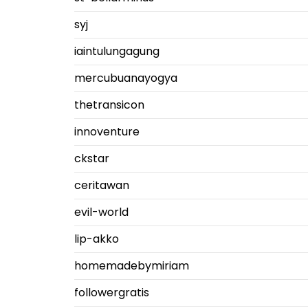
syj
iaintulungagung
mercubuanayogya
thetransicon
innoventure
ckstar
ceritawan
evil-world
lip-akko
homemadebymiriam
followergratis