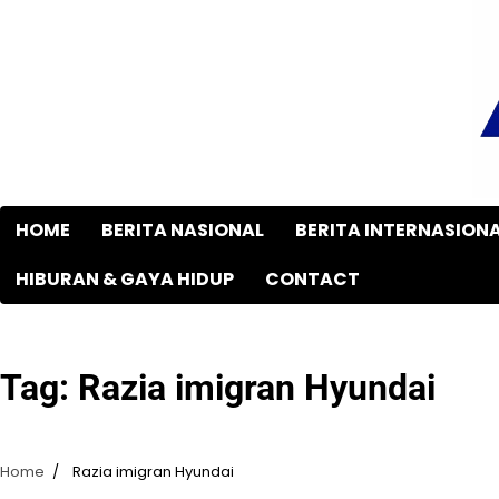
Skip
to
content
HOME
BERITA NASIONAL
BERITA INTERNASION
HIBURAN & GAYA HIDUP
CONTACT
Tag:
Razia imigran Hyundai
Home
Razia imigran Hyundai