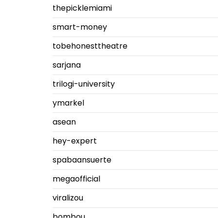
thepicklemiami
smart-money
tobehonesttheatre
sarjana
trilogi-university
ymarkel
asean
hey-expert
spabaansuerte
megaofficial
viralizou
bombou