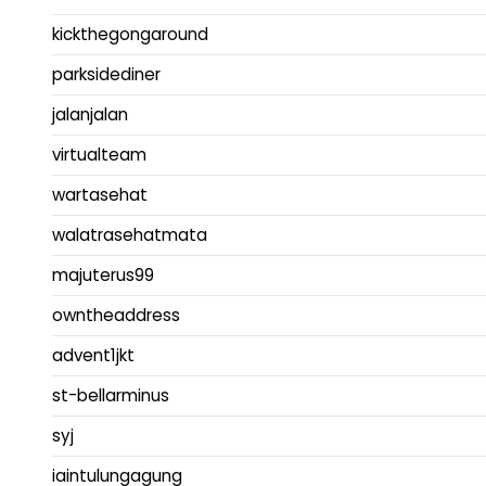
kickthegongaround
parksidediner
jalanjalan
virtualteam
wartasehat
walatrasehatmata
majuterus99
owntheaddress
advent1jkt
st-bellarminus
syj
iaintulungagung