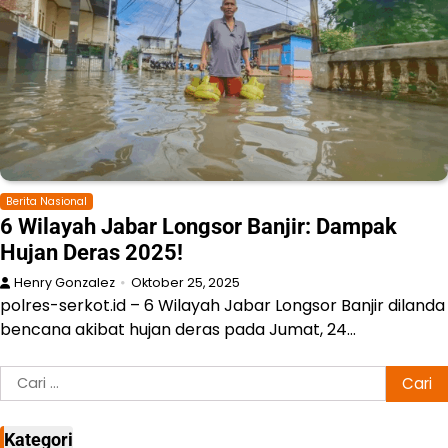
Berita Nasional
6 Wilayah Jabar Longsor Banjir: Dampak
Hujan Deras 2025!
Henry Gonzalez
Oktober 25, 2025
polres-serkot.id – 6 Wilayah Jabar Longsor Banjir dilanda
bencana akibat hujan deras pada Jumat, 24…
Cari
untuk:
Kategori