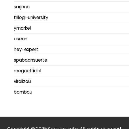
sarjana
trilogi-university
ymarkel
asean
hey-expert
spabaansuerte
megaofficial
viralizou
bombou
Copyright © 2025
Seputar kota.
All rights reserved.