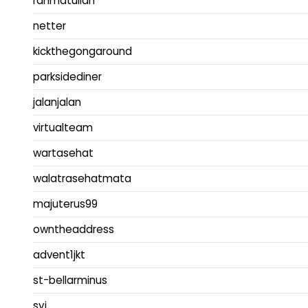
rahmatullah
netter
kickthegongaround
parksidediner
jalanjalan
virtualteam
wartasehat
walatrasehatmata
majuterus99
owntheaddress
advent1jkt
st-bellarminus
syj