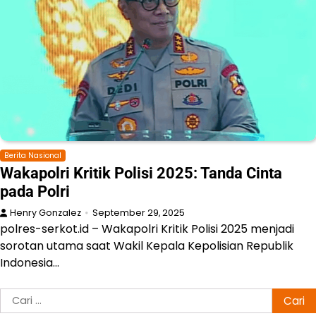
Berita Nasional
Wakapolri Kritik Polisi 2025: Tanda Cinta
pada Polri
Henry Gonzalez
September 29, 2025
polres-serkot.id – Wakapolri Kritik Polisi 2025 menjadi
sorotan utama saat Wakil Kepala Kepolisian Republik
Indonesia…
Cari
untuk: