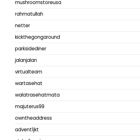
mushroomstoreusa
rahmatullah
netter
kickthegongaround
parksidediner
jalanjalan
virtualteam
wartasehat
walatrasehatmata
majuterus99
owntheaddress
advent1jkt