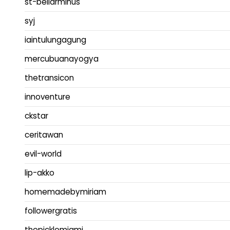
st-bellarminus
syj
iaintulungagung
mercubuanayogya
thetransicon
innoventure
ckstar
ceritawan
evil-world
lip-akko
homemadebymiriam
followergratis
thepicklemiami