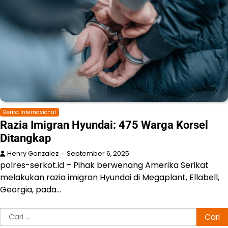
Berita Internasional
Razia Imigran Hyundai: 475 Warga Korsel
Ditangkap
Henry Gonzalez
September 6, 2025
polres-serkot.id – Pihak berwenang Amerika Serikat
melakukan razia imigran Hyundai di Megaplant, Ellabell,
Georgia, pada…
Cari
untuk: