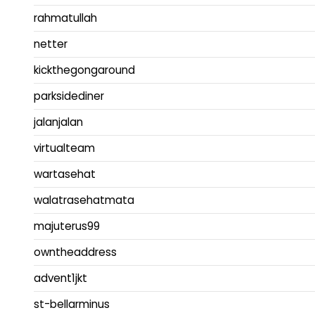
rahmatullah
netter
kickthegongaround
parksidediner
jalanjalan
virtualteam
wartasehat
walatrasehatmata
majuterus99
owntheaddress
advent1jkt
st-bellarminus