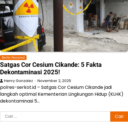
Berita Nasional
Satgas Cor Cesium Cikande: 5 Fakta
Dekontaminasi 2025!
Henry Gonzalez
November 2, 2025
polres-serkot.id – Satgas Cor Cesium Cikande jadi
langkah optimal Kementerian Lingkungan Hidup (KLHK)
dekontaminasi 5…
Cari
untuk: