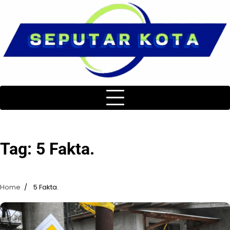
Skip
to
content
Tag:
5 Fakta.
Home
5 Fakta.