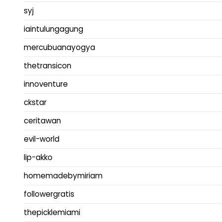
syj
iaintulungagung
mercubuanayogya
thetransicon
innoventure
ckstar
ceritawan
evil-world
lip-akko
homemadebymiriam
followergratis
thepicklemiami