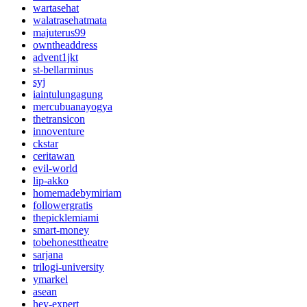
wartasehat
walatrasehatmata
majuterus99
owntheaddress
advent1jkt
st-bellarminus
syj
iaintulungagung
mercubuanayogya
thetransicon
innoventure
ckstar
ceritawan
evil-world
lip-akko
homemadebymiriam
followergratis
thepicklemiami
smart-money
tobehonesttheatre
sarjana
trilogi-university
ymarkel
asean
hey-expert