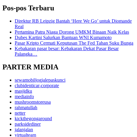
Pos-pos Terbaru
Direktur RB Leipzig Bantah ‘Here We Go’ untuk Diomande
Real
Pertamina Patra Niaga Dorong UMKM Binaan Naik Kelas
Dubes Kartini Salurkan Bantuan WNI Kumamoto
Pasar Kripto Cermati Keputusan The Fed Tahan Suku Bunga
Kebakaran pasar besar: Kebakaran Dekat Pasar Besar
Palangka…
PARTER MEDIA
sewamobiljogjalepaskunci
clubidenticar-corporate
masjidku
mediainfo
mushroomstoreusa
rahmatullah
netter
kickthegongaround
parksidediner
jalanjalan
virtualteam